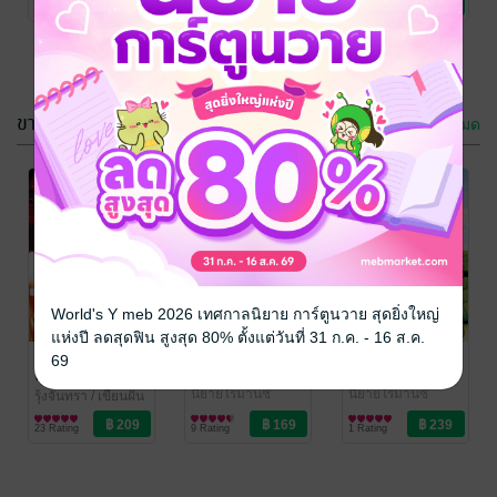
40 Rating
56 Rating
73 Rating
เลิฟ บุ๊คส์)
เลิฟ บุ๊คส์)
เลิฟ บุ๊คส์)
ขายดี
ดูทั้งหมด
ฝันหวาน ขอ
เพียงรักพรางใจ
นานหน่อยได้
วาระวารี
/ เขียนฝัน /
ทู้บโรส (ไลต์ ออฟ
นิยายรัก
ไหม
อิม ดาดา
/ เขียนฝัน
World's Y meb 2026 เทศกาลนิยาย การ์ตูนวาย สุดยิ่งใหญ่
เลิฟ บุ๊คส์)
/ ทู้บโรส (ไลต์ ออฟ
นิยายรัก
แห่งปี ลดสุดฟิน สูงสุด 80% ตั้งแต่วันที่ 31 ก.ค. - 16 ส.ค.
22 Rating
36 Rating
เลิฟ บุ๊คส์)
เพลิงพ่ายไฟ
เงารักร้าย
หลงลมกามเทพ
69
ตะวัน
รายาเสน่ห์จันทร์
/
ปกาแขม
/ เขียนฝัน /
เขียนฝัน / ทู้บโรส
นิยายโรมานซ์
ทู้บโรส (ไลต์ ออฟ
นิยายโรมานซ์
รุ้งจันทรา
/ เขียนฝัน
(ไลต์ ออฟ เลิฟ บุ๊ค
เลิฟ บุ๊คส์)
/ ทู้บโรส (ไลต์ ออฟ
นิยายโรมานซ์
23 Rating
9 Rating
1 Rating
ส์)
เลิฟ บุ๊คส์)