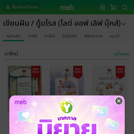
ล็อกอินเข้าระบบ
เขียนฝัน / ทู้บโรส (ไลต์ ออฟ เลิฟ บุ๊คส์)
หน้าแรก
ขายดี
มาใหม่
โปรโมชัน
ฟรีกระจาย
แนะนำ
มาใหม่
ดูทั้งหมด
นิยายเรื่องนี้ฉัน
รักแรกแปลกรัก
ลวงหลอกซ่อน
ขอไม่เล่น
(ซีรีส์ชุด หอมรัก
รัก
ลำดับที่ 3)
วาระวารี
/ เขียนฝัน /
วาระวารี
/ เขียนฝัน /
วาระวารี
/ เขียนฝัน /
ทู้บโรส (ไลต์ ออฟ
นิยายรัก
ทู้บโรส (ไลต์ ออฟ
นิยายรัก
ทู้บโรส (ไลต์ ออฟ
นิยายรัก