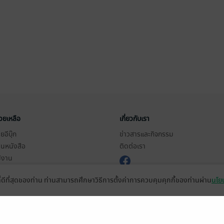
่วยเหลือ
เกี่ยวกับเรา
อีบุ๊ก
ข่าวสารและกิจกรรม
านหนังสือ
ติดต่อเรา
ช้งาน
in
ที่ดีที่สุดของท่าน ท่านสามารถศึกษาวิธีการตั้งค่าการควบคุมคุกกี้ของท่านผ่าน
นโยบ
ืออะไร?
de คืออะไร?
ในการใช้บริการ
วามเป็นส่วนตัว