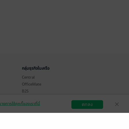
กลุ่มธุรกิจในเครือ
Central
OfficeMate
B2S
Power Buy
ายการใช้คุกกี้ของเราที่นี่
ตกลง
Supersports
สมัครขายอีบุ๊ก
วิธีการใช้งาน
ติดต่อเรา
Tops
Hytexts