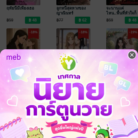
ฤทัยนี้มีเพียงเธอ
ลูกหนี้สุดหวงของ
จะนานแค่
ญาณินทร์
ไหน..พื้นที่หัวใจก็
คือเธอ
฿59
฿77
฿59
-18%
-18%
-19%
เด็กฝึกหัดรักของ
หัวใจดวงนี้ให้พี่ดูแล
เพียงเธอรอเจอรัก
บอสพราว
฿59
฿69
฿89