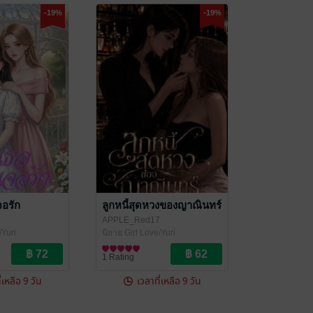
-19%
-19%
จอรัก
ลูกหนี้สุดหวงของญาณินทร์
7
APPLE_Red17
/Yuri
นิยาย Girl Love/Yuri
1 Rating
่เหลือ 9 วัน
เวลาที่เหลือ 9 วัน