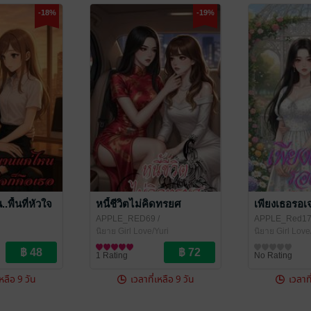
-18%
-19%
พื้นที่หัวใจ
หนี้ชีวิตไม่คิดทรยศ
เพียงเธอรอเ
APPLE_RED69
/
APPLE_Red1
APPLE_Red17
นิยาย Girl Love/Yuri
นิยาย Girl Love
uri
1 Rating
No Rating
เหลือ 9 วัน
เวลาที่เหลือ 9 วัน
เวลาที