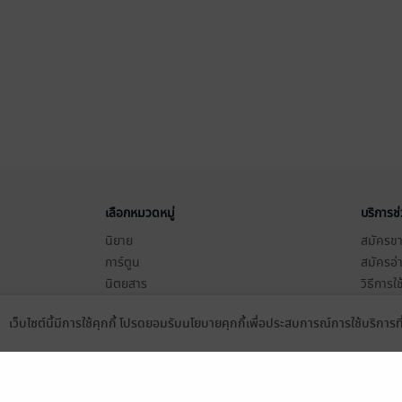
เลือกหมวดหมู่
บริการช
นิยาย
สมัครขาย
การ์ตูน
สมัครอ่
นิตยสาร
วิธีการใ
ทั่วไป
meb co
เว็บไซต์นี้มีการใช้คุกกี้ โปรดยอมรับนโยบายคุกกี้เพื่อประสบการณ์การใช้บริการ
หนังสือเสียง
Stamp ค
Language
ดาวน์โหลดแอป
บุฟเฟต์
Gift Co
เงื่อนไข
นโยบายค