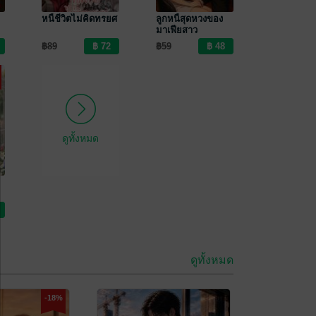
หนี้ชีวิตไม่คิดทรยศ
ลูกหนี้สุดหวงของ
มาเฟียสาว
฿89
฿59
ดูทั้งหมด
ดูทั้งหมด
-18%