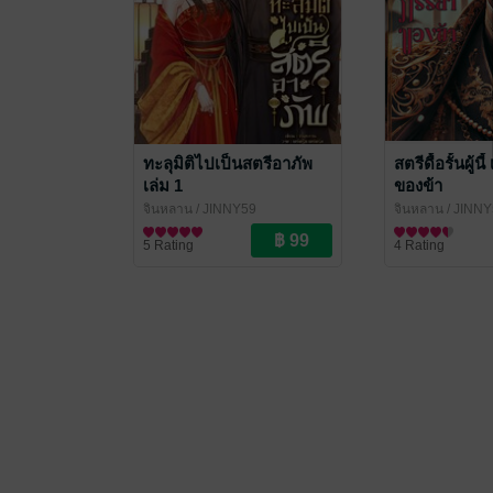
ทะลุมิติไปเป็นสตรีอาภัพ
สตรีดื้อรั้นผู้น
เล่ม 1
ของข้า
จินหลาน
/ JINNY59
จินหลาน
/ JINN
นิยายรักจีนโบราณ
นิยายรักจีนโบรา
5 Rating
4 Rating