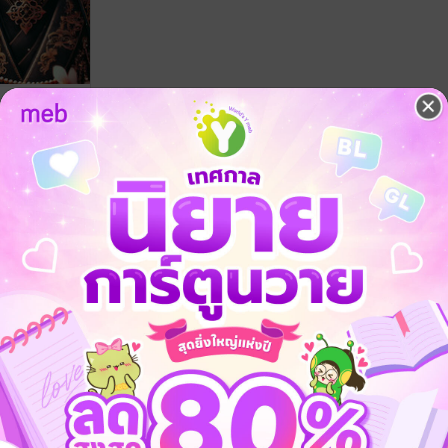
ี้ เป็นภรรยา
Y59
ณ