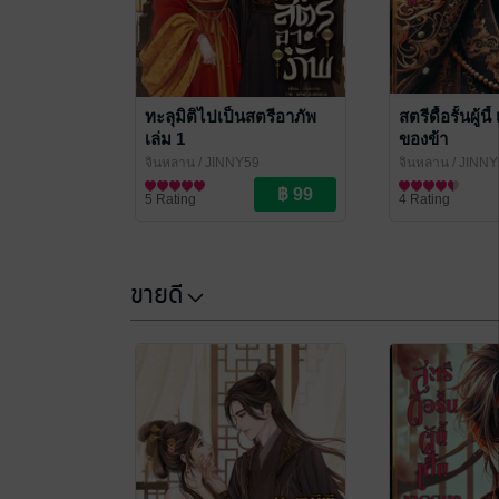
ทะลุมิติไปเป็นสตรีอาภัพ
สตรีดื้อรั้นผู้น
เล่ม 1
ของข้า
จินหลาน
/ JINNY59
จินหลาน
/ JINN
นิยายรักจีนโบราณ
นิยายรักจีนโบรา
5 Rating
4 Rating
ขายดี