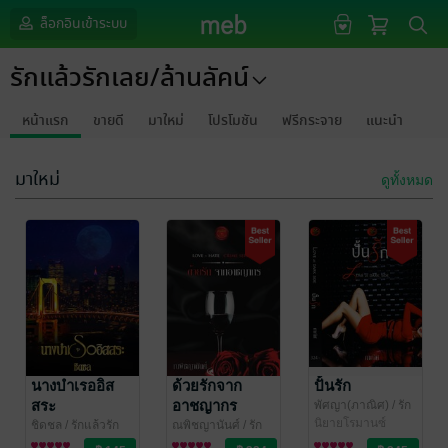
ล็อกอินเข้าระบบ
รักแล้วรักเลย/ล้านลัคน์
หน้าแรก
ขายดี
มาใหม่
โปรโมชัน
ฟรีกระจาย
แนะนำ
มาใหม่
ดูทั้งหมด
นางบำเรออิส
ด้วยรักจาก
ปั้นรัก
สระ
อาชญากร
พัศญา(ภาณิศ)
/ รัก
แล้วรักเลย/ล้านลัคน์
นิยายโรมานซ์
ชิดชล
/ รักแล้วรัก
ณพิชญานันศ์
/ รัก
เลย/ล้านลัคน์
นิยายโรมานซ์
แล้วรักเลย/ล้านลัคน์
นิยายโรมานซ์