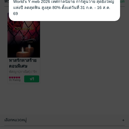
ฟรีกระจาย
ดูทั้งหมด
World's Y meb 2026 เทศกาลนิยาย การ์ตูนวาย สุดยิ่งใหญ่
แห่งปี ลดสุดฟิน สูงสุด 80% ตั้งแต่วันที่ 31 ก.ค. - 16 ส.ค.
69
เสี่ยวตี้,จงมา
นางบำเรออิส
เป็นฮองเฮาของ
สระ
ข้าเถอะ เล่ม 1
รินรณา
ทาสรักทาสร้าย
/ รักแล้วรัก
ชิดชล
/ รักแล้วรัก
เลย/ล้านลัคน์
นิยายรัก
เลย/ล้านลัคน์
นิยายโรมานซ์
ตอนพิเศษ
35 Rating
12 Rating
พัศญา(ภาณิศ)
/ รัก
แล้วรักเลย/ล้านลัคน์
นิยายโรมานซ์
31 Rating
เลือกหมวดหมู่
+