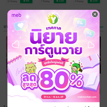
12 Rating
7 Rating
6 Rating
ขายดี
ดูทั้งหมด
-37%
ย้อนเวลามาต้อง
ทะลุมิติข้าม
มนต์เสน่หา
เวลามาปราบ
อาคมยุค80
เสือยุค80
โบตั๋นฐานิดา
โบตั๋นฐานิดา
นิยายรัก
นิยายรัก
13 Rating
9 Rating
ทะลุมิติสลักรัก
ย้อนเวลามาต้อง
ทะลุมาเป็น
หัวใจนายน้ำ
มนต์เสน่หา
ภรรยา(ตัว
แข็ง
อาคมยุค80
ร้าย)ของมาเฟีย
โบตั๋นฐานิดา
โบตั๋นฐานิดา
โบตั๋นฐานิดา
นิยายรัก
นิยายรัก
นิยายรัก
เย็นชา
12 Rating
13 Rating
17 Rating