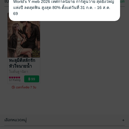
โปรโมชัน
ดูทั้งหมด
World's Y meb 2026 เทศกาลนิยาย การ์ตูนวาย สุดยิ่งใหญ่
แห่งปี ลดสุดฟิน สูงสุด 80% ตั้งแต่วันที่ 31 ก.ค. - 16 ส.ค.
69
-37%
ทะลุมิติมาเป็น
ทะลุมิติมาเป็นคู่
นางร้ายในอ้อม
หมั้นมาเฟียตัว
กอดจอมโจร
ร้าย
โบตั๋นฐานิดา
ทะลุมิติสลักรัก
โบตั๋นฐานิดา
นิยายรัก
นิยายรัก
ยุค80
หัวใจนายน้ำ
34 Rating
8 Rating
แข็ง
โบตั๋นฐานิดา
นิยายรัก
12 Rating
เวลาที่เหลือ 7 วัน
เลือกหมวดหมู่
+