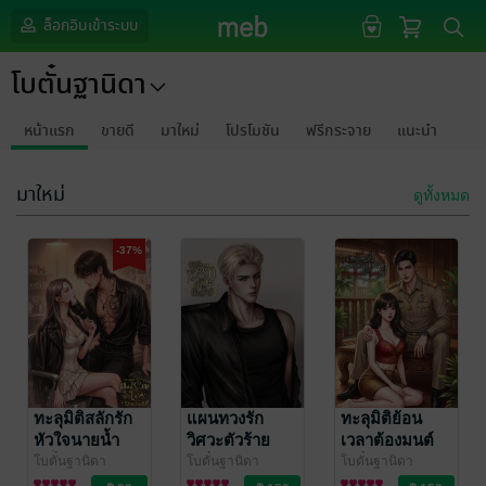
ล็อกอินเข้าระบบ
โบตั๋นฐานิดา
หน้าแรก
ขายดี
มาใหม่
โปรโมชัน
ฟรีกระจาย
แนะนำ
มาใหม่
ดูทั้งหมด
-37%
ทะลุมิติสลักรัก
แผนทวงรัก
ทะลุมิติย้อน
หัวใจนายน้ำ
วิศวะตัวร้าย
เวลาต้องมนต์
แข็ง
เสน่หาปลัดหน้า
โบตั๋นฐานิดา
โบตั๋นฐานิดา
โบตั๋นฐานิดา
นิยายรัก
นิยายรัก
นิยายรัก
มนยุค80