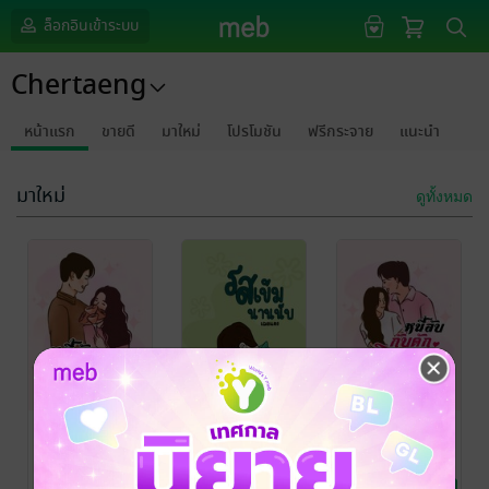
ล็อกอินเข้าระบบ
Chertaeng
หน้าแรก
ขายดี
มาใหม่
โปรโมชัน
ฟรีกระจาย
แนะนำ
มาใหม่
ดูทั้งหมด
หนี้ลับฉบับนาง
รสเข้มนานนับ
หนี้ลับกับดัก
ร้าย
วิวาห์
เฌอแตง
/
Chertaeng
นิยายรักวัยรุ่น
เฌอแตง
/
เฌอแตง
/
Chertaeng
นิยายรัก
Chertaeng
นิยายรัก