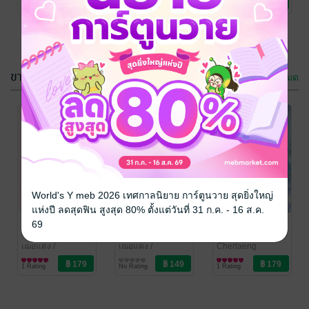
1 Rating
No Rating
1 Rating
ขายดี
ดูทั้งหมด
หนี้ลับกระชับใจ
อ้อนรัก ภรรยา
ชั่วคืน
เฌอแตง
/
Chertaeng
นิยายรัก
เฌอแตง
/
World's Y meb 2026 เทศกาลนิยาย การ์ตูนวาย สุดยิ่งใหญ่
Chertaeng
นิยายโรมานซ์
แห่งปี ลดสุดฟิน สูงสุด 80% ตั้งแต่วันที่ 31 ก.ค. - 16 ส.ค.
1 Rating
1 Rating
หนี้ลับฉบับนาง
Heartbit เผลอ
ฉันจะปกป้อง
69
ร้าย
ใจรัก นักพัฒนา
ราชเลขา ด้วย
แอป
สัญญาแต่งงาน
เฌอแตง
/
เฌอแตง
/
Chertaeng
Chertaeng
นิยายรัก
Chertaeng
นิยายรัก
นิยายแฟนตาซี
1 Rating
No Rating
1 Rating