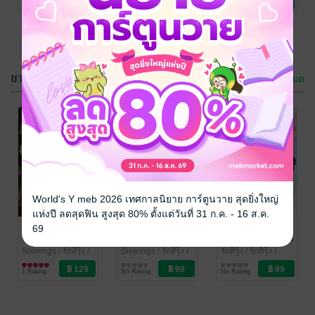
1 Rating
No Rating
No Rating
Love / Yaoi
Love / Yaoi
ขายดี
ดูทั้งหมด
พี่หมอมาดนิ่งกับ
น้องวิศวะรูมเมต
รักสีรุ้ง
/ รักสีรุ้ง /
World's Y meb 2026 เทศกาลนิยาย การ์ตูนวาย สุดยิ่งใหญ่
Sixwings
นิยายวาย Boy
แห่งปี ลดสุดฟิน สูงสุด 80% ตั้งแต่วันที่ 31 ก.ค. - 16 ส.ค.
No Rating
Love / Yaoi
มาเฟียเถื่อนคลั่ง
พันธนาการรัก
พี่หมอมาดนิ่งกับ
69
รัก
ในห้วงรัตติกาล
น้องวิศวะรูมเมต
[แวมไพร์ vs
Sixwings
/ รักสีรุ้ง /
Sixwings
/ รักสีรุ้ง /
รักสีรุ้ง
/ รักสีรุ้ง /
Sixwings
นิยายวาย Boy
Sixwings
นิยายวาย Boy
Sixwings
นิยายวาย Boy
มนุษย์หมาป่า]
1 Rating
No Rating
No Rating
Love / Yaoi
Love / Yaoi
Love / Yaoi