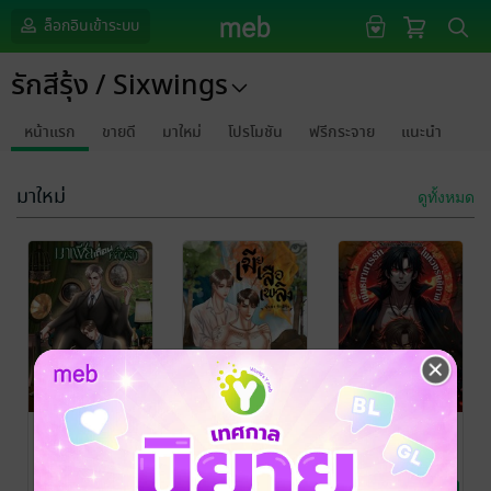
ล็อกอินเข้าระบบ
รักสีรุ้ง / Sixwings
หน้าแรก
ขายดี
มาใหม่
โปรโมชัน
ฟรีกระจาย
แนะนำ
มาใหม่
ดูทั้งหมด
มาเฟียเถื่อนคลั่ง
เมียเสือเพลิง
พันธนาการรัก
รัก
ในห้วงรัตติกาล
รักสีรุ้ง
/ รักสีรุ้ง /
Sixwings
นิยายวาย Boy
[แวมไพร์ vs
Sixwings
/ รักสีรุ้ง /
Sixwings
/ รักสีรุ้ง /
Love / Yaoi
Sixwings
นิยายวาย Boy
Sixwings
นิยายวาย Boy
มนุษย์หมาป่า]