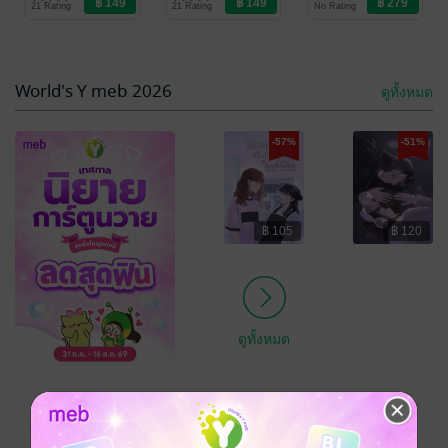
21 Rating
21 Rating
No Rating
World's Y meb 2026
ดูทั้งหมด
-57%
-51%
฿ 105
฿ 120
How deep is
มี ค.69 จึงเรียน
your love?
มาเพื่อโปรดรัก
รดน้ำดำรัก(ษ์)
แพรมน
แพรมน
นิยายรัก
นิยายโรมานซ์
75 Rating
24 Rating
ดูทั้งหมด
เหลืออีก 7 วัน