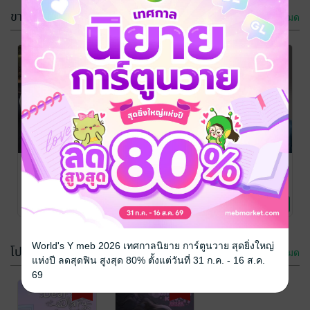
ขายดี
ดูทั้งหมด
Engineer Hot
เมื่อผีเสื้อกระพือ
รุ่นพี่หมอคนนั้น
Nerd ลวงรัก
ปีก
ฝากน้ำ(ปั่น)ไว้
ร้ายนายฮอต
กับฉันค่ะ
แพรมน
แพรมน
แพรมน
นิยายรักวัยรุ่น
นิยายรัก
นิยายรักวัยรุ่น
เนิร์ด
21 Rating
63 Rating
53 Rating
World's Y meb 2026 เทศกาลนิยาย การ์ตูนวาย สุดยิ่งใหญ่
โปรโมชัน
ดูทั้งหมด
แห่งปี ลดสุดฟิน สูงสุด 80% ตั้งแต่วันที่ 31 ก.ค. - 16 ส.ค.
69
-57%
-51%