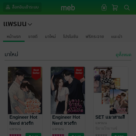
ล็อกอินเข้าระบบ
แพรมน
หน้าแรก
ขายดี
มาใหม่
โปรโมชัน
ฟรีกระจาย
แนะนำ
มาใหม่
ดูทั้งหมด
Engineer Hot
Engineer Hot
SET แมวสามสี
Nerd ลวงรัก
Nerd หวงรัก
แพรมน
นิยายโรมานซ์
ร้ายนายฮอต
ร้ายนายฮอต
แพรมน
แพรมน
นิยายรักวัยรุ่น
นิยายรักวัยรุ่น
เนิร์ด
เนิร์ด