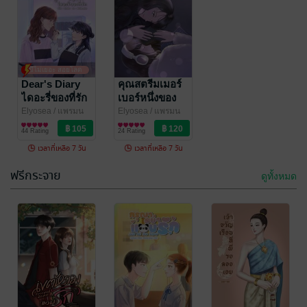
Still loving
คืนใจรักวิศวะ
you กรุณาอย่า
นักแข่ง
มีไม่เยอะ สอยโลด
หยุดรัก
แพรมน
Dear's Diary
แพรมน
คุณสตรีมเมอร์
นิยายรัก
นิยายโรมานซ์
ไดอะรี่ของที่รัก
เบอร์หนึ่งของ
68 Rating
30 Rating
ฉัน
Elyosea
/ แพรมน
Elyosea
/ แพรมน
นิยาย Girl
นิยาย Girl
44 Rating
24 Rating
Love/Yuri
Love/Yuri
เวลาที่เหลือ 7 วัน
เวลาที่เหลือ 7 วัน
ฟรีกระจาย
ดูทั้งหมด