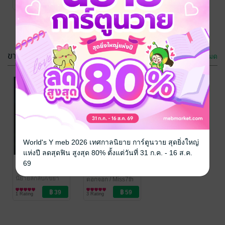
3 Rating
1 Rating
ขายดี
ดูทั้งหมด
World's Y meb 2026 เทศกาลนิยาย การ์ตูนวาย สุดยิ่งใหญ่
แห่งปี ลดสุดฟิน สูงสุด 80% ตั้งแต่วันที่ 31 ก.ค. - 16 ส.ค.
ผีน้ำ
緣宿龍心 ลิขิต
69
รักหัวใจมังกร
ดอกจอก
/ Miss7th
นิยายลึกลับ/เขย่า
ดอกจอก
/ Miss7th
ขวัญ
นิยายรักจีนโบราณ
1 Rating
3 Rating