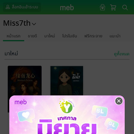
ล็อกอินเข้าระบบ
Miss7th
หน้าแรก
ขายดี
มาใหม่
โปรโมชัน
ฟรีกระจาย
แนะนำ
มาใหม่
ดูทั้งหมด
緣宿龍心 ลิขิต
ผีน้ำ
รักหัวใจมังกร
ดอกจอก
/ Miss7th
นิยายลึกลับ/เขย่า
ดอกจอก
/ Miss7th
ขวัญ
นิยายรักจีนโบราณ