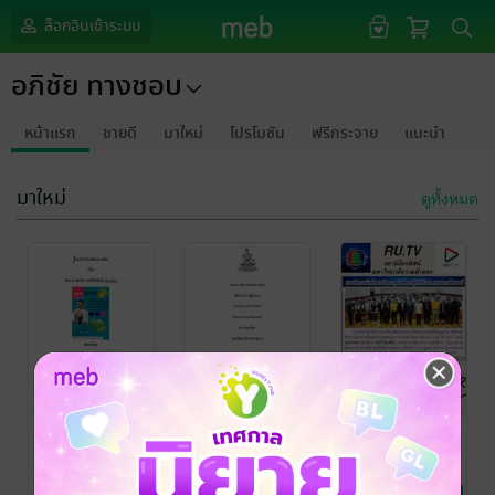
ล็อกอินเข้าระบบ
อภิชัย ทางชอบ
หน้าแรก
ขายดี
มาใหม่
โปรโมชัน
ฟรีกระจาย
แนะนำ
มาใหม่
ดูทั้งหมด
เอกสารประกอบ
เอกสารประกอบ
ผลงานกิจกรรม
การสอน เรื่อง :
การสอนวิชา
โครงการส่ง
หางาน,หาเงิน
His1001
เสริมคุณธรรม
อภิชัย ทางชอบ
อภิชัย ทางชอบ
อภิชัย ทางชอบ
การเงินการลงทุน
ชีตมหาวิทยาลัย
นิตยสารข่าว
รายได้เสริมใน
จริยธรรม การ