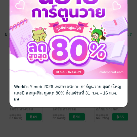
No Rating
No Rating
No Rating
YouGov
คุ้มครองข้อมูล
ส่วนบุคคลและ
การกระทำผิด
ทางไซเบอร์
มหาวิทยาลัย
ขายดี
ดูทั้งหมด
รามคำแหง 16
กรกฎาคม
พ.ศ.2567
เอกสารประกอบ
เอกสารประกอบ
การสอน
การสอน
Psy1001
Mcs4151
อภิชัย ทางชอบ
อภิชัย ทางชอบ
World's Y meb 2026 เทศกาลนิยาย การ์ตูนวาย สุดยิ่งใหญ่
ชีตมหาวิทยาลัย
ชีตมหาวิทยาลัย
แห่งปี ลดสุดฟิน สูงสุด 80% ตั้งแต่วันที่ 31 ก.ค. - 16 ส.ค.
No Rating
No Rating
เอกสารประกอบ
เอกสารประกอบ
เอกสารประกอบ
69
การสอน เรื่อง :
การสอน
การสอนวิชา
หางาน,หาเงิน
Mcs4151
His1001
อภิชัย ทางชอบ
อภิชัย ทางชอบ
อภิชัย ทางชอบ
การเงินการลงทุน
ชีตมหาวิทยาลัย
ชีตมหาวิทยาลัย
รายได้เสริมใน
No Rating
No Rating
No Rating
YouGov