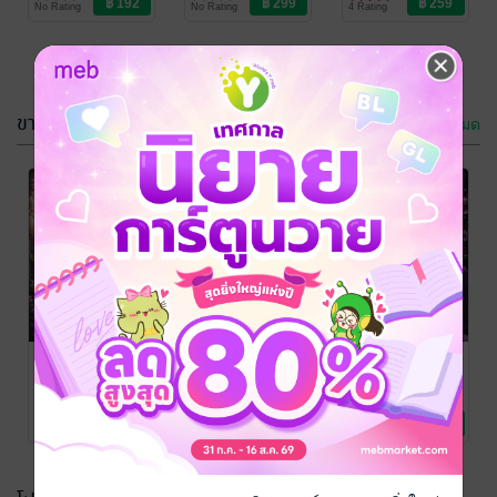
No Rating
No Rating
4 Rating
มีอิทธิพล
-71%
-69%
ขายดี
ดูทั้งหมด
-78%
-69%
อุ้มใจด้วยหัวใจ
อุ้มรักขังใจเพียง
ที่ทรนง
เมียคืนเดียว
wayang
wayang
นิยายรัก
นิยายรัก
No Rating
2 Rating
เมียเด็กของท่าน
อุ้มรักขังใจเพียง
คุณเลขาภรรยา
ประธานร้ายรัก
เมียคืนเดียว
ล้างหนี้
wayang
wayang
wayang
นิยายรัก
นิยายรัก
นิยายรัก
No Rating
2 Rating
No Rating