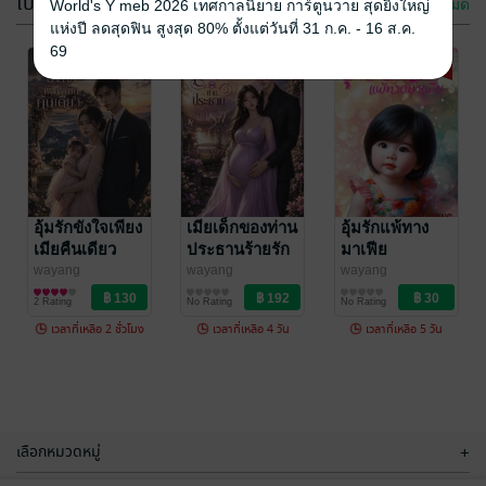
โปรโมชัน
ดูทั้งหมด
World's Y meb 2026 เทศกาลนิยาย การ์ตูนวาย สุดยิ่งใหญ่
แห่งปี ลดสุดฟิน สูงสุด 80% ตั้งแต่วันที่ 31 ก.ค. - 16 ส.ค.
69
-69%
-78%
-81%
ของขวัญในรอย
ผู้ชาย(คนนี้)สามี
น้ำตา
ของฉัน
wayang
อุ้มรักขังใจเพียง
wayang
เมียเด็กของท่าน
อุ้มรักแพ้ทาง
นิยายรัก
นิยายรัก
เมียคืนเดียว
ประธานร้ายรัก
มาเฟีย
2 Rating
No Rating
wayang
wayang
wayang
นิยายรัก
นิยายรัก
นิยายรัก
2 Rating
No Rating
No Rating
เวลาที่เหลือ 2 ชั่วโมง
เวลาที่เหลือ 4 วัน
เวลาที่เหลือ 5 วัน
-78%
-71%
เลือกหมวดหมู่
+