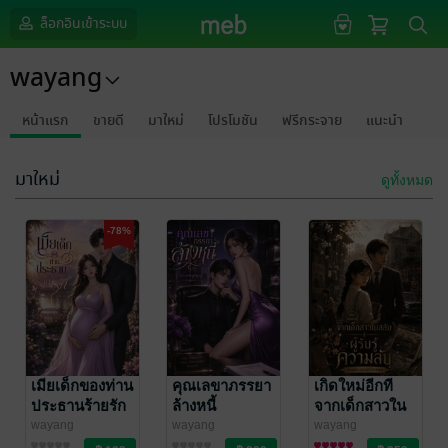
ล็อกอินเข้าระบบ
wayang
หน้าแรก
ขายดี
มาใหม่
โปรโมชัน
ฟรีกระจาย
แนะนำ
มาใหม่
ดูทั้งหมด
-78%
เมียเด็กของท่าน
คุณเลขาภรรยา
เกิดใหม่อีกที
ประธานร้ายรัก
ล้างหนี้
จากเด็กสาวใน
สลัมสู่ผู้รู้ความ
wayang
wayang
wayang
นิยายรัก
นิยายรัก
นิยายรักจีนโบราณ
ลับของตระกูลผู้