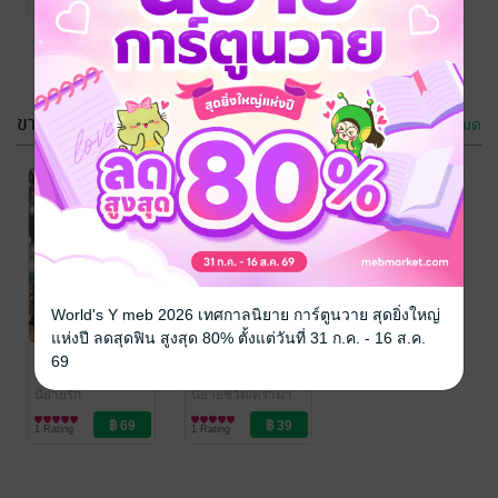
1 Rating
1 Rating
ขายดี
ดูทั้งหมด
World's Y meb 2026 เทศกาลนิยาย การ์ตูนวาย สุดยิ่งใหญ่
แห่งปี ลดสุดฟิน สูงสุด 80% ตั้งแต่วันที่ 31 ก.ค. - 16 ส.ค.
คลื่นรัก ลมลวง
นิยายปมร้อยรัก
69
ทรายสะท้อนแสง
/
ทรายสะท้อนแสง
/
อ้อมเดือน
นิยายรัก
อ้อมเดือน
นิยายชีวิต/ดรามา
1 Rating
1 Rating