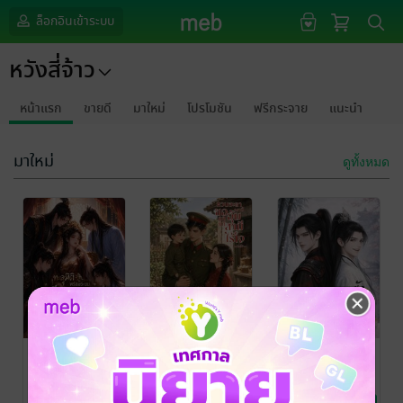
ล็อกอินเข้าระบบ
หวังสี่จ้าว
หน้าแรก
ขายดี
มาใหม่
โปรโมชัน
ฟรีกระจาย
แนะนำ
มาใหม่
ดูทั้งหมด
ทะลุมิติพร้อม
หวนชะตาครานี้
ข้าคือเกองาม
ระบบจีบพระ
ขออุ้มลูกหนีสามี
ยอดนักสืบ
สวามีทั้งสี่ของ
ไร้ใจ
หวังสี่จ้าว
หวังสี่จ้าว
หวังสี่จ้าว
นิยายรักจีนโบราณ
นิยายรักจีนโบราณ
นิยายวาย Boy
ข้า