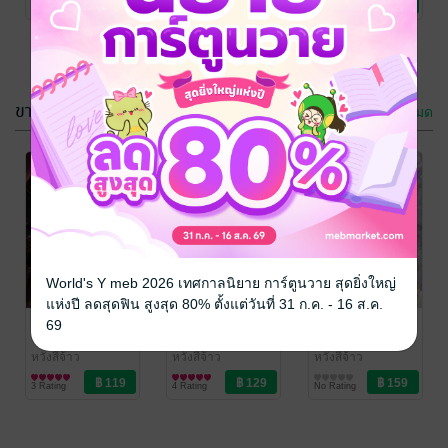
3 Rating
4 Rating
No Rating
Love / Yaoi
ขายดี
ดูทั้งหมด
World's Y meb 2026 เทศกาลนิยาย การ์ตูนวาย สุดยิ่งใหญ่
แห่งปี ลดสุดฟิน สูงสุด 80% ตั้งแต่วันที่ 31 ก.ค. - 16 ส.ค.
ทะลุมิติพร้อม
หวนชะตาครานี้
ข้าคือเกองาม
69
ระบบจีบพระ
ขออุ้มลูกหนีสามี
ยอดนักสืบ
สวามีทั้งสี่ของ
ไร้ใจ
หวังสี่จ้าว
หวังสี่จ้าว
หวังสี่จ้าว
นิยายรักจีนโบราณ
นิยายรักจีนโบราณ
นิยายวาย Boy
ข้า
3 Rating
4 Rating
No Rating
Love / Yaoi