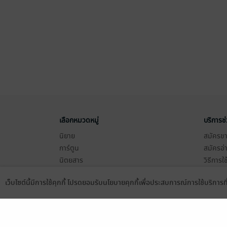
เลือกหมวดหมู่
บริการช
นิยาย
สมัครขาย
การ์ตูน
สมัครอ่
นิตยสาร
วิธีการใ
ทั่วไป
meb co
เว็บไซต์นี้มีการใช้คุกกี้ โปรดยอมรับนโยบายคุกกี้เพื่อประสบการณ์การใช้บริการ
หนังสือเสียง
Stamp ค
Language
ดาวน์โหลดแอป
บุฟเฟต์
Gift Co
เงื่อนไข
นโยบายค