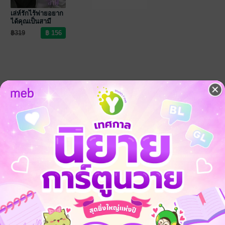
เล่ห์รักไร้พ่ายอยาก
ได้คุณเป็นสามี
฿319