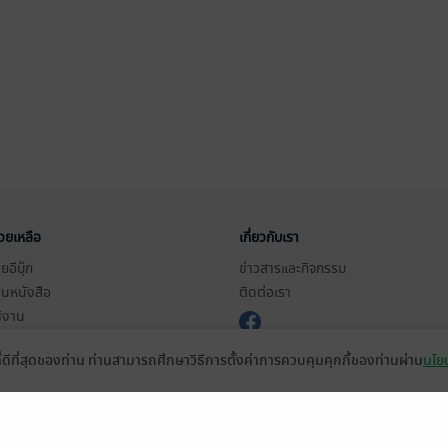
่วยเหลือ
เกี่ยวกับเรา
อีบุ๊ก
ข่าวสารและกิจกรรม
านหนังสือ
ติดต่อเรา
ช้งาน
in
ที่ดีที่สุดของท่าน ท่านสามารถศึกษาวิธีการตั้งค่าการควบคุมคุกกี้ของท่านผ่าน
นโยบ
ืออะไร?
de คืออะไร?
ในการใช้บริการ
วามเป็นส่วนตัว