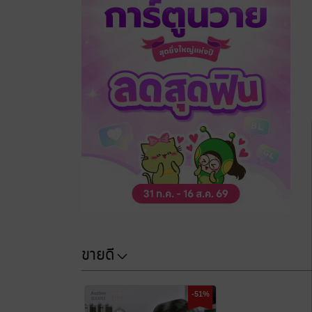
ขายดี
-51%