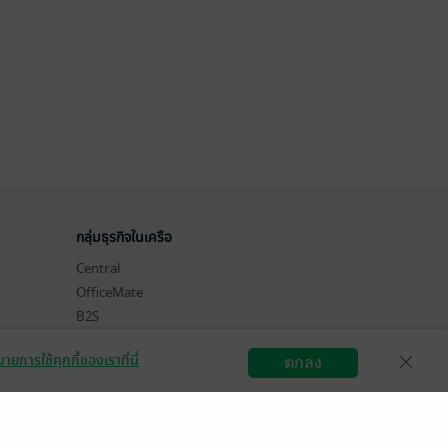
กลุ่มธุรกิจในเครือ
Central
OfficeMate
B2S
Power Buy
ายการใช้คุกกี้ของเราที่นี่
ตกลง
Supersports
สมัครขายอีบุ๊ก
วิธีการใช้งาน
ติดต่อเรา
Tops
Hytexts