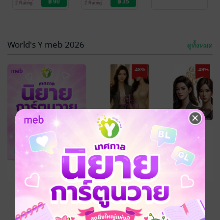
2 Rating
2 Rating
Love/Yuri
Love/Yuri
-49%
-49%
World's Y meb 2026
ดูทั้งหมด
-48%
-49%
฿ 18
฿ 75
GLove
GLove เพียง
พลับพลึงสีชมพู
เธอ
-49%
NATPAT
NATPAT
นิยาย Girl
นิยาย Girl
1 Rating
2 Rating
Love/Yuri
Love/Yuri
ดูทั้งหมด
฿ 75
เหลืออีก 7 วัน