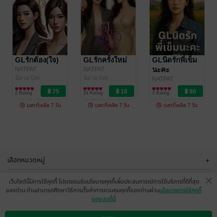
GL One Night,
GLคู่กัดป่วนรัก
One Fate
NATPAT
นิยาย Girl
NATPAT
GLรักต้อง(ใจ)
GLรักครั้งใหม่
GLนิดรักพี่เข็ม
Love/Yuri
นิยาย Girl
นะคะ
NATPAT
NATPAT
4 Rating
6 Rating
Love/Yuri
นิยาย Girl
นิยาย Girl
NATPAT
Love/Yuri
Love/Yuri
นิยาย Girl
2 Rating
28 Rating
2 Rating
Love/Yuri
เวลาที่เหลือ 7 วัน
เวลาที่เหลือ 7 วัน
เวลาที่เหลือ 7 วัน
-49%
-49%
เลือกหมวดหมู่
+
บริการช่วยเหลือ
+
เว็บไซต์นี้มีการใช้คุกกี้ โปรดยอมรับนโยบายคุกกี้เพื่อประสบการณ์การใช้บริการที่ดีที่สุด
ของท่าน ท่านสามารถศึกษาวิธีการตั้งค่าการควบคุมคุกกี้ของท่านผ่าน
นโยบายการใช้คุกกี้
เกี่ยวกับเรา
+
ของเราที่นี่
เสน่ห์รัก-แสน
GLจง(ใจ)รัก
กลุ่มธุรกิจในเครือ
ซน
+
NATPAT