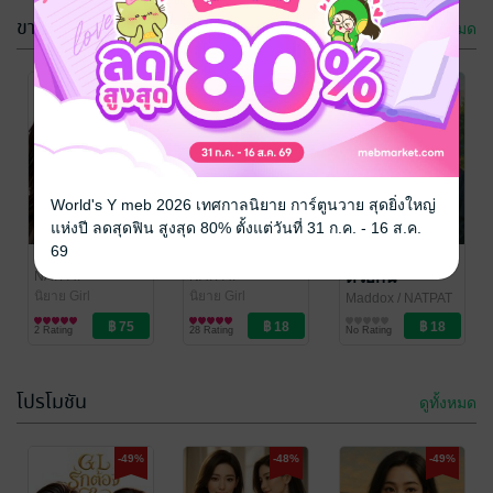
ขายดี
ดูทั้งหมด
-49%
-48%
-48%
World's Y meb 2026 เทศกาลนิยาย การ์ตูนวาย สุดยิ่งใหญ่
แห่งปี ลดสุดฟิน สูงสุด 80% ตั้งแต่วันที่ 31 ก.ค. - 16 ส.ค.
69
GLรักต้อง(ใจ)
GLรักครั้งใหม่
BLเราจะผ่านไป
ด้วยกัน
NATPAT
NATPAT
นิยาย Girl
นิยาย Girl
Maddox
/ NATPAT
Love/Yuri
Love/Yuri
นิยายวาย Boy
2 Rating
28 Rating
No Rating
Love / Yaoi
โปรโมชัน
ดูทั้งหมด
-48%
-48%
-49%
-48%
-49%