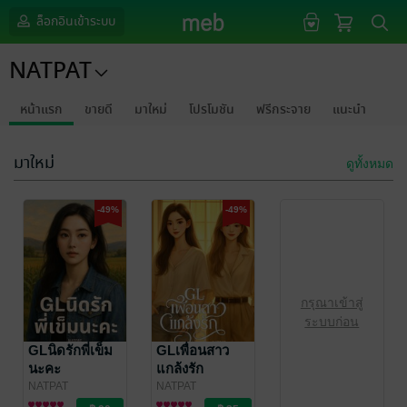
ล็อกอินเข้าระบบ
NATPAT
หน้าแรก
ขายดี
มาใหม่
โปรโมชัน
ฟรีกระจาย
แนะนำ
มาใหม่
ดูทั้งหมด
-49%
-49%
กรุณาเข้าสู่
ระบบก่อน
GLนิดรักพี่เข็ม
GLเพื่อนสาว
นะคะ
แกล้งรัก
NATPAT
NATPAT
นิยาย Girl
นิยาย Girl