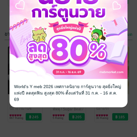
5 Rating
12 Rating
26 Rating
Satapornbooks
Satapornbooks
สถาพรบุ๊คส์
นะ
Satapornbooks
ขายดี
ดูทั้งหมด
HELLO
ท่านรองคนนี้มี
STALKER วาย
เจ้าของแล้วค่ะ
ร้ายตามรัก
Way’h
/ Sugar
พิริณภัทร
/ Sugar
World's Y meb 2026 เทศกาลนิยาย การ์ตูนวาย สุดยิ่งใหญ่
Beat / สถาพรบุ๊คส์
นิยายรัก
Beat / สถาพรบุ๊คส์
นิยายรัก
แห่งปี ลดสุดฟิน สูงสุด 80% ตั้งแต่วันที่ 31 ก.ค. - 16 ส.ค.
21 Rating
12 Rating
Satapornbooks
Satapornbooks
สรวงสวาท
अवतार...เกิดใหม่
เคียงใจปฐวี
69
เป็นสาวใช้ของ
กลิ่นเอื้อง
/ Sugar
เฌอนมไข่มุก
/
Beat / สถาพรบุ๊คส์
นิยายโรมานซ์
Sugar Beat /
นิยายรัก
นางร้าย
พัพพุ
/ Sugar Beat /
Satapornbooks
สถาพรบุ๊คส์
สถาพรบุ๊คส์
นิยายรัก
867 Rating
5 Rating
30 Rating
Satapornbooks
Satapornbooks