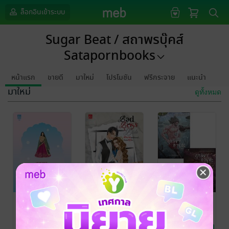
ล็อกอินเข้าระบบ
Sugar Beat / สถาพรบุ๊คส์
Satapornbooks
หน้าแรก
ขายดี
มาใหม่
โปรโมชัน
ฟรีกระจาย
แนะนำ
มาใหม่
ดูทั้งหมด
अवतार...เกิดใหม่
Bad Boss
SET บุปผาการ
เป็นสาวใช้ของ
Bride เจ้านาย
กะ (2 เล่มจบ)
นางร้าย
สุดที่ร้ายคน
พัพพุ
/ Sugar Beat /
Way’h
/ Sugar
คามิเลียสีชมพู
/
สถาพรบุ๊คส์
นิยายรัก
Beat / สถาพรบุ๊คส์
นิยายรัก
Sugar Beat /
นิยายโรมานซ์
นี้...เป็นของคุณ