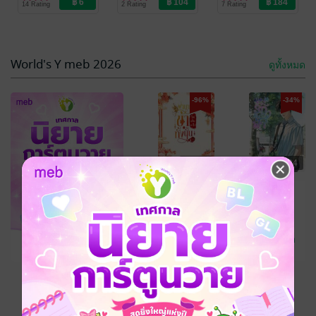
14 Rating
2 Rating
7 Rating
Love / Yaoi
Love / Yaoi
Love / Yaoi
-34%
World's Y meb 2026
ดูทั้งหมด
-96%
-34%
฿ 6
฿ 104
รักปราณปรียา
Your Memory
เป็นของจัสมิน
อุ่นละไม
/ ไอละมุน
-26%
นิยายรัก
ไอละมุน
นิยายวาย Boy
3 Rating
12 Rating
Love / Yaoi
ดูทั้งหมด
฿ 184
เหลืออีก 9 วัน