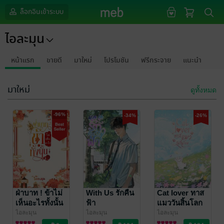
ล็อกอินเข้าระบบ
ไอละมุน
หน้าแรก
ขายดี
มาใหม่
โปรโมชัน
ฟรีกระจาย
แนะนำ
มาใหม่
ดูทั้งหมด
-96%
-34%
-26%
ฝ่าบาท ! ข้าไม่
With Us รักคืน
Cat lover ทาส
เห็นอะไรทั้งนั้น
ฟ้า
แมววันสิ้นโลก
ไอละมุน
ไอละมุน
ไอละมุน
นิยายวาย Boy
นิยายวาย Boy
นิยายวาย Boy