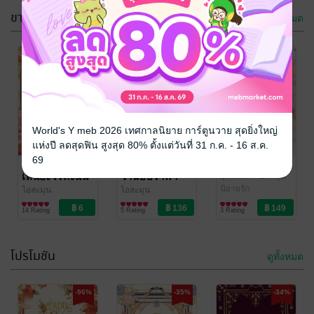
ขายดี
ดูทั้งหมด
-96%
-28%
World's Y meb 2026 เทศกาลนิยาย การ์ตูนวาย สุดยิ่งใหญ่
แห่งปี ลดสุดฟิน สูงสุด 80% ตั้งแต่วันที่ 31 ก.ค. - 16 ส.ค.
69
ฝ่าบาท ! ข้าไม่
HOW TO จีบอัย
รักปราณปรียา
เห็นอะไรทั้งนั้น
วาฉบับราฟา
อุ่นละไม
/ ไอละมุน
นิยายรัก
เอล
ไอละมุน
ไอละมุน
นิยายวาย Boy
นิยายวาย Boy
14 Rating
5 Rating
3 Rating
Love / Yaoi
Love / Yaoi
โปรโมชัน
ดูทั้งหมด
-59%
-34%
-96%
-35%
-34%