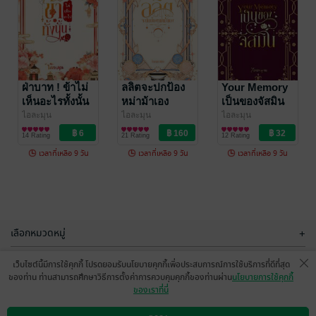
เจ้าสาวของเจ
With Us รักคืน
สัน
ฟ้า
ไอละมุน
ฝ่าบาท ! ข้าไม่
ไอละมุน
ลลิตจะปกป้อง
Your Memory
นิยายวาย Boy
นิยายวาย Boy
เห็นอะไรทั้งนั้น
หม่าม้าเอง
เป็นของจัสมิน
95 Rating
2 Rating
Love / Yaoi
Love / Yaoi
ไอละมุน
ไอละมุน
ไอละมุน
นิยายวาย Boy
นิยายวาย Boy
นิยายวาย Boy
14 Rating
21 Rating
12 Rating
Love / Yaoi
Love / Yaoi
Love / Yaoi
เวลาที่เหลือ 9 วัน
เวลาที่เหลือ 9 วัน
เวลาที่เหลือ 9 วัน
-26%
-28%
เลือกหมวดหมู่
+
บริการช่วยเหลือ
+
เว็บไซต์นี้มีการใช้คุกกี้ โปรดยอมรับนโยบายคุกกี้เพื่อประสบการณ์การใช้บริการที่ดีที่สุด
ของท่าน ท่านสามารถศึกษาวิธีการตั้งค่าการควบคุมคุกกี้ของท่านผ่าน
นโยบายการใช้คุกกี้
เกี่ยวกับเรา
+
ของเราที่นี่
Cat lover ทาส
HOW TO จีบอัย
กลุ่มธุรกิจในเครือ
แมววันสิ้นโลก
วาฉบับราฟา
+