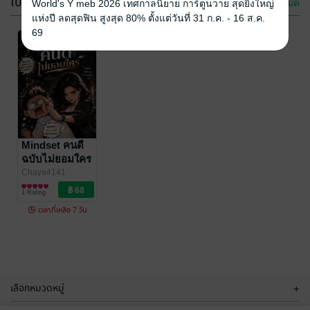
โปรโมชัน
ดูทั้งหมด
World's Y meb 2026 เทศกาลนิยาย การ์ตูนวาย สุดยิ่งใหญ่
-57%
แห่งปี ลดสุดฟิน สูงสุด 80% ตั้งแต่วันที่ 31 ก.ค. - 16 ส.ค.
69
-57%
Mindset คนดี
The New
ฉบับไม่ยอมใคร
Teacher of the
'70s
Chaya4141
Mindset คนดี
chaya4141
/
พัฒนาตนเอง
Chaya4141
นิยายโรมานซ์
ฉบับไม่ยอมใคร
1 Rating
2 Rating
Chaya4141
พัฒนาตนเอง
1 Rating
เวลาที่เหลือ 7 วัน
เลือกหมวดหมู่
+