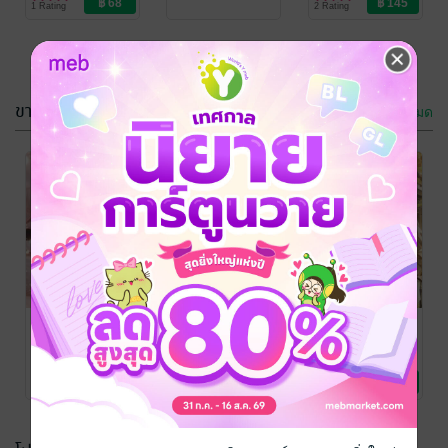
1 Rating
2 Rating
ขายดี
ดูทั้งหมด
The New
You are my
Teacher of the
star
'70s
chaya4141
/
Chaya4141
Chaya4141
นิยายโรมานซ์
Foreign books
2 Rating
3 Rating
Accidentally
Mindset เศรษฐี
Love with all
Falling for the
my heart
Chaya4141
พัฒนาตนเอง
Boss
Chaya
/
Chaya4141
Chaya4141
นิยายโรมานซ์
Foreign books
3 Rating
7 Rating
3 Rating