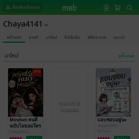
ล็อกอินเข้าระบบ
Chaya4141
หน้าแรก
ขายดี
มาใหม่
โปรโมชัน
ฟรีกระจาย
แนะนำ
มาใหม่
ดูทั้งหมด
-57%
กรุณาเข้าสู่
ระบบก่อน
Mindset คนดี
แอบชอบอยู่นะ
ฉบับไม่ยอมใคร
chaya4141
/
Chaya4141
จิตวิทยา
Chaya4141
พัฒนาตนเอง