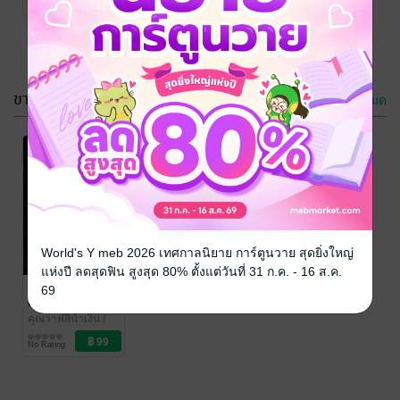
No Rating
ขายดี
ดูทั้งหมด
World's Y meb 2026 เทศกาลนิยาย การ์ตูนวาย สุดยิ่งใหญ่
แห่งปี ลดสุดฟิน สูงสุด 80% ตั้งแต่วันที่ 31 ก.ค. - 16 ส.ค.
20% ทำงาน
69
80% ทำ
Resume
คุณวาฬสีน้ำเงิน
/
52hzVoice
พัฒนาตนเอง
No Rating