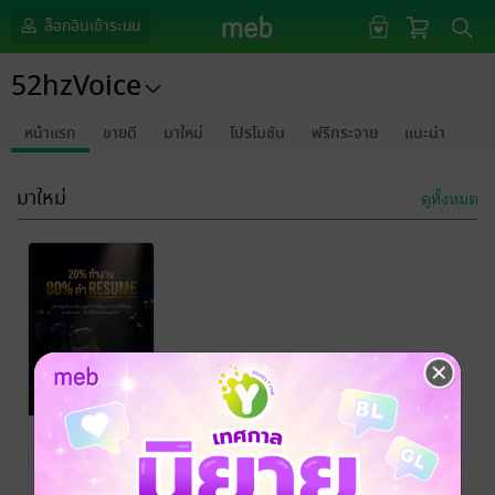
ล็อกอินเข้าระบบ
52hzVoice
หน้าแรก
ขายดี
มาใหม่
โปรโมชัน
ฟรีกระจาย
แนะนำ
มาใหม่
ดูทั้งหมด
20% ทำงาน
80% ทำ
Resume
คุณวาฬสีน้ำเงิน
/
52hzVoice
พัฒนาตนเอง