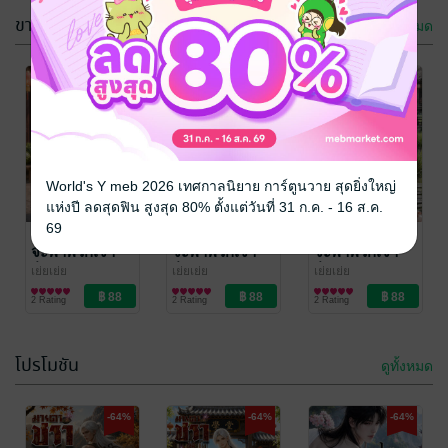
ขายดี
ดูทั้งหมด
-64%
-64%
-64%
World's Y meb 2026 เทศกาลนิยาย การ์ตูนวาย สุดยิ่งใหญ่
แห่งปี ลดสุดฟิน สูงสุด 80% ตั้งแต่วันที่ 31 ก.ค. - 16 ส.ค.
69
มารดาชราผู้นี้
มารดาชราผู้นี้
มารดาชราผู้นี้
จะพาพวกเจ้า
จะพาพวกเจ้า
จะพาพวกเจ้า
ร่ำรวย เล่มห้า
ร่ำรวย เล่มหก
ร่ำรวย เล่มสาม
เย่ยเย่ย
เย่ยเย่ย
เย่ยเย่ย
นิยายวาย Boy
นิยายวาย Boy
นิยายวาย Boy
2 Rating
2 Rating
2 Rating
Love / Yaoi
Love / Yaoi
Love / Yaoi
โปรโมชัน
ดูทั้งหมด
-64%
-64%
-64%
-64%
-64%