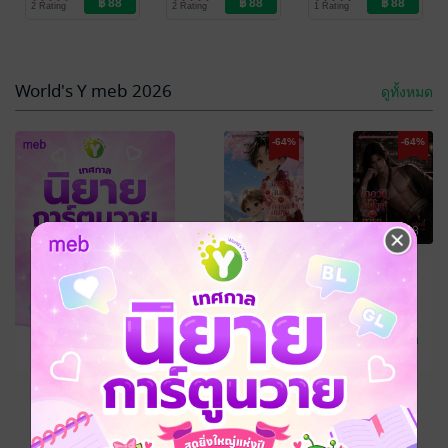
2 Rating
2 Rating
1 Rating
Love / Yaoi
Love / Yaoi
Love / Yaoi
-64%
-64%
World's Y meb 2026
ดูทั้งหมด
-64%
-64%
฿ 88
฿ 88
มารดาชราผู้นี้
เกอวันสิ้นโลก
จะพาพวกเจ้า
กับทารกยมทูต
-64%
ร่ำรวย เล่มสาม
เล่มหก
เย่ยเย่ย
เย่ยเย่ย
นิยายวาย Boy
นิยายวาย Boy
2 Rating
2 Rating
Love / Yaoi
Love / Yaoi
ดูทั้งหมด
฿ 88
เหลืออีก 8 วัน