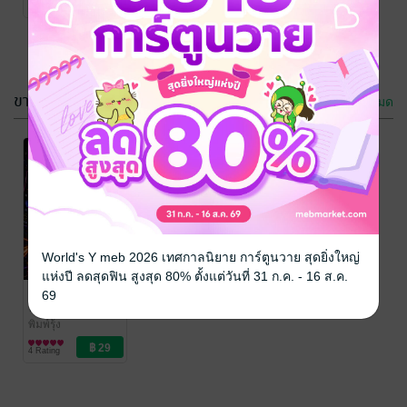
4 Rating
ความรู้
ขายดี
ดูทั้งหมด
World's Y meb 2026 เทศกาลนิยาย การ์ตูนวาย สุดยิ่งใหญ่
แห่งปี ลดสุดฟิน สูงสุด 80% ตั้งแต่วันที่ 31 ก.ค. - 16 ส.ค.
Color Code
69
ห้องเรียน
อารมณ์ดี
พิมพ์รุ้ง
การ์ตูนเด็ก/การ์ตูน
4 Rating
ความรู้