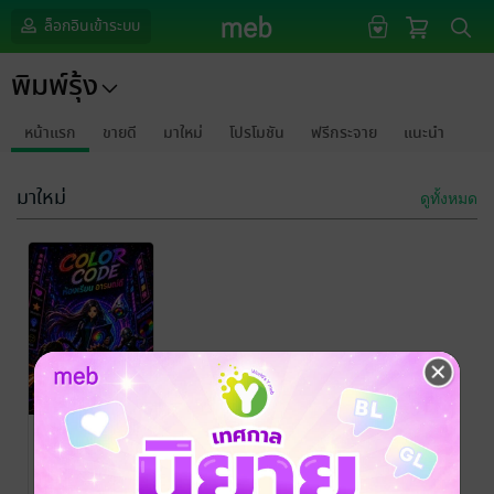
ล็อกอินเข้าระบบ
พิมพ์รุ้ง
หน้าแรก
ขายดี
มาใหม่
โปรโมชัน
ฟรีกระจาย
แนะนำ
มาใหม่
ดูทั้งหมด
Color Code
ห้องเรียน
อารมณ์ดี
พิมพ์รุ้ง
การ์ตูนเด็ก/การ์ตูน