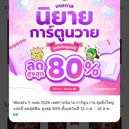
ขายดี
ดูทั้งหมด
-52%
-49%
-51%
ภรรยาตัวร้าย
เม่นจะจีบเธอ
SET เซอร์เวย์ดี
ของเฮียธรณ์ (อี
(Enigma x
ที่หนึ่ง 2 เล่มจบ
นิกม่า×อัลฟ่า)
Alpha)
Vegas Y
/ Vegas
Vegas Y
/ Vegas
Vegas Y
/ Vegas
(เวกัส)
นิยายวาย Boy
(เวกัส)
นิยายวาย Boy
(เวกัส)
นิยายวาย Boy
2 Rating
1 Rating
2 Rating
Love / Yaoi
Love / Yaoi
Love / Yaoi
World's Y meb 2026 เทศกาลนิยาย การ์ตูนวาย สุดยิ่งใหญ่
โปรโมชัน
ดูทั้งหมด
แห่งปี ลดสุดฟิน สูงสุด 80% ตั้งแต่วันที่ 31 ก.ค. - 16 ส.ค.
-36%
69
-52%
-51%
-36%