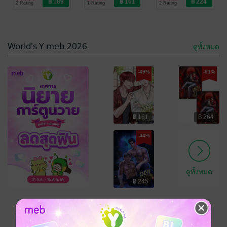
2 Rating
1 Rating
2 Rating
Love / Yaoi
Love / Yaoi
Love / Yaoi
-44%
World's Y meb 2026
ดูทั้งหมด
-49%
-51%
฿ 161
฿ 264
เพลิงพ่ายคม
ผัวกะเทยของนา
เหล็ก
ยกจเด็จ
-44%
Vegas Y
/ Vegas
Vegas Y
/ Vegas
(เวกัส)
นิยายวาย Boy
(เวกัส)
นิยายวาย Boy
3 Rating
3 Rating
Love / Yaoi
Love / Yaoi
ดูทั้งหมด
฿ 245
เหลืออีก 8 วัน