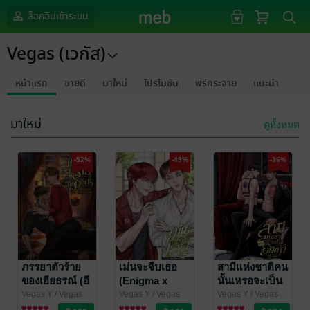
ล็อกอินเข้าระบบ
Vegas (เวกัส)
หน้าแรก
ขายดี
มาใหม่
โปรโมชัน
ฟรีกระจาย
แนะนำ
มาใหม่
ดูทั้งหมด
-52%
-49%
-36%
ภรรยาตัวร้าย
เม่นจะจีบเธอ
สามีแห่งชาติคน
ของเฮียธรณ์ (อี
(Enigma x
นั้นเหรอจะเป็น
นิกม่า×อัลฟ่า)
Alpha)
โอเมก้า
Vegas Y
/ Vegas
Vegas Y
/ Vegas
Vegas Y
/ Vegas
(เวกัส)
นิยายวาย Boy
(เวกัส)
นิยายวาย Boy
(เวกัส)
นิยายวาย Boy