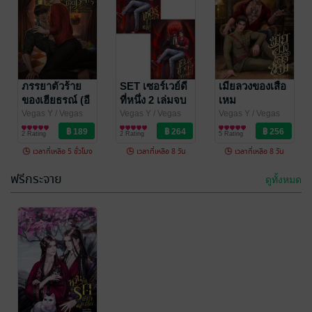
เมียลวงของเสือ
หวนคืนรักเคียง
เหม
บัลลังก์ เล่ม 2
(อัลฟ่า×อัลฟ่า)
จบ (Mpreg)
Vegas Y
ภรรยาตัวร้าย
/ Vegas
Vegas Y
SET เซอร์เวย์ดี
/ Vegas
เมียลวงของเสือ
(เวกัส)
นิยายวาย Boy
(เวกัส)
นิยายวาย Boy
ของเฮียธรณ์ (อี
ที่หนึ่ง 2 เล่มจบ
เหม
5 Rating
10 Rating
Love / Yaoi
Love / Yaoi
นิกม่า×อัลฟ่า)
(อัลฟ่า×อัลฟ่า)
Vegas Y
/ Vegas
Vegas Y
/ Vegas
Vegas Y
/ Vegas
(เวกัส)
นิยายวาย Boy
(เวกัส)
นิยายวาย Boy
(เวกัส)
นิยายวาย Boy
2 Rating
2 Rating
5 Rating
Love / Yaoi
Love / Yaoi
Love / Yaoi
เวลาที่เหลือ 5 ชั่วโมง
เวลาที่เหลือ 8 วัน
เวลาที่เหลือ 8 วัน
ฟรีกระจาย
ดูทั้งหมด
-34%
-44%
เมียจำยอมของ
เพลิงพ่ายคม
เสือเพชร
เหล็ก