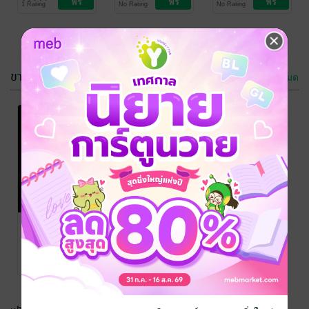
1 Rating
No Rating
No Rating
Thecardfighter/Thegundam/RetaleUniverse
Thecardfighter/Thegundam/RetaleUniverse
Thecardfighter/Thegund
0
Season 0 เล่ม
to Nova
1
Mesozoica
ขายดี
ดูทั้งหมด
Fictionverse
World of
Project:
Fiction
Anthology of
Project:Fiction
SpeculativeFictionWriter-
SpeculativeFictionWriter-
TSF
รวมเรื่องสั้น
/
TSF
นิยายแฟนตาซี
/
Original
Warrior
No Rating
2 Rating
Thecardfighter/Thegundam/RetaleUniverse
Thecardfighter/Thegundam/RetaleUniverse
Universe Set 0
Season 0
Prelude to
Introduction
Universal
Guardian
Thecardfighter
/
Thecardfighter/Thegundam/RetaleUniverse
นิยายแฟนตาซี
1 Rating