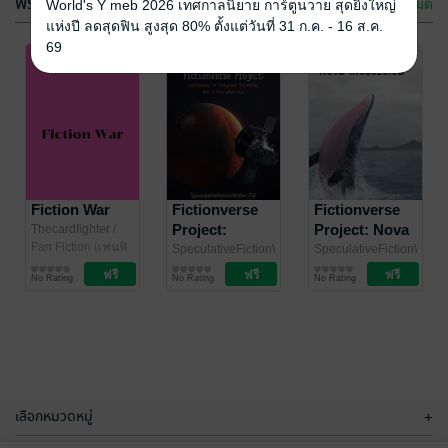
ฟรีกระจาย
ดูทั้งหมด
World's Y meb 2026 เทศกาลนิยาย การ์ตูนวาย สุดยิ่งใหญ่
แห่งปี ลดสุดฟิน สูงสุด 80% ตั้งแต่วันที่ 31 ก.ค. - 16 ส.ค.
69
Fiction War
Fictionverse
Fictionverse
Project:
Project: Nova
Thecardfighter
/
Thecardfighter/Thegundam/RetaleUniverse
Fan Fiction แฟนฟิ
Anthology of
Mesozoica Set
SpeculativeFictionWriter-
SpeculativeFictionWriter
คชั่น
TSF
รวมเรื่องสั้น
/
TSF
นิยายไซไฟ
/
Original
0 Introduction
No Rating
No Rating
No Rating
Thecardfighter/Thegundam/RetaleUniverse
Thecardfighter/Thegund
Universe Set 0
to Nova
Introduction
Mesozoica
เลือกหมวดหมู่
+