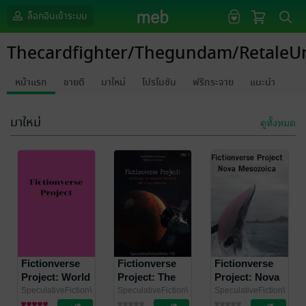
ล็อกอินเข้าระบบ
Thecardfighter/Thegundam/RetaleU
หน้าแรก
ขายดี
มาใหม่
โปรโมชัน
ฟรีกระจาย
แนะนำ
มาใหม่
ดูทั้งหมด
Fictionverse
Fictionverse
Fictionverse
Project: World
Project: The
Project: Nova
of Misplace
Original
Mesozoica Set
SpeculativeFictionWriter-
SpeculativeFictionWriter-
SpeculativeFictionWriter
TSF
นิยายไซไฟ
/
TSF
นิยายแฟนตาซี
/
TSF
นิยายไซไฟ
/
Evolution Set
Universe
0 Introduction