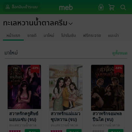
ล็อกอินเข้าระบบ
ทะเลหวานน้ำตาลครีม
หน้าแรก
ขายดี
มาใหม่
โปรโมชัน
ฟรีกระจาย
แนะนำ
มาใหม่
ดูทั้งหมด
-33%
-34%
สวาทรักครูศิษย์
สวาทรักแม่แมว
สวาทรักจอมพล
แอบแซ่บ (จบ)
ซุปหวาน (จบ)
ปืนโต (จบ)
ทะเลหวานน้ำตาล
ทะเลหวานน้ำตาล
ทะเลหวานน้ำตาล
ครีม
นิยาย Girl
ครีม
นิยาย Girl
ครีม
นิยาย Girl