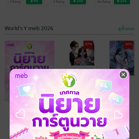
1 Rating
1 Rating
No Rating
Love/Yuri
Love/Yuri
Love/Yuri
-34%
-34%
World's Y meb 2026
ดูทั้งหมด
-37%
-32%
฿ 80
฿ 80
สวาทรักของเล่น
สวาทรักคุณป้า
บริสุทธิ์ (จบ)
คนสวย (จบ)
-34%
ทะเลหวานน้ำตาล
ทะเลหวานน้ำตาล
ครีม
นิยาย Girl
ครีม
นิยาย Girl
1 Rating
1 Rating
Love/Yuri
Love/Yuri
ดูทั้งหมด
฿ 144
เหลืออีก 8 วัน