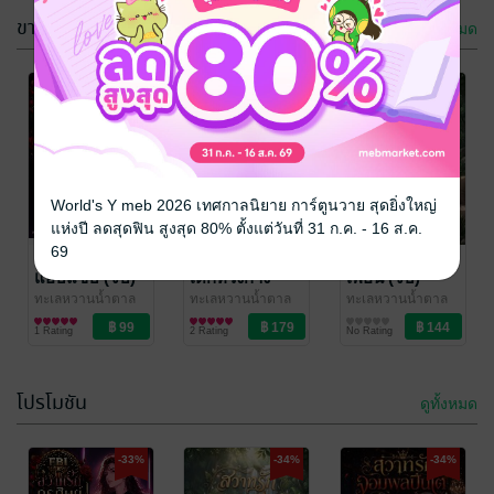
ขายดี
ดูทั้งหมด
-33%
-34%
World's Y meb 2026 เทศกาลนิยาย การ์ตูนวาย สุดยิ่งใหญ่
แห่งปี ลดสุดฟิน สูงสุด 80% ตั้งแต่วันที่ 31 ก.ค. - 16 ส.ค.
69
สวาทรักครูศิษย์
สวาทรักหมา
สวาทรักลูกสาว
แอบแซ่บ (จบ)
เด็กหวงก้าง
เพื่อน (จบ)
(จบ)
ทะเลหวานน้ำตาล
ทะเลหวานน้ำตาล
ทะเลหวานน้ำตาล
ครีม
นิยาย Girl
ครีม
นิยายรัก
ครีม
นิยาย Girl
1 Rating
2 Rating
No Rating
Love/Yuri
Love/Yuri
โปรโมชัน
ดูทั้งหมด
-34%
-37%
-33%
-34%
-34%