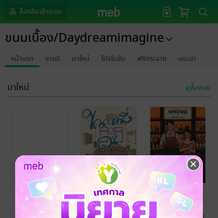
ล็อกอินเข้าระบบ
ขนมเบื้อง/Daydreamimagine
หน้าแรก
ขายดี
มาใหม่
โปรโมชัน
ฟรีกระจาย
แนะนำ
มาใหม่
ดูทั้งหมด
กรุณาเข้าสู่
ระบบก่อน
ขณะหนึ่ง ณ
ALCOHOL
ห้วงเวลา
LOVER [
KHONG ] คน
Deerosequartz
/
daydreamimagine/
ขนม
รวมเรื่องสั้น
ขนมเบื้อง
นิยายรักวัยรุ่น
/ ขนม
ไม่อ่อนโยน