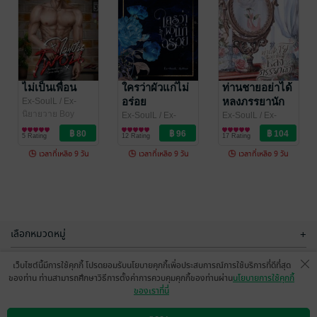
ท่านชายอย่าได้
ไม่เป็นเพื่อน
หลงภรรยานัก
Ex-SoulL
/ Ex-
SoulL/โซแอล
นิยายวาย Boy
[mpreg]
Ex-SoulL
ไม่เป็นเพื่อน
/ Ex-
ใครว่าผัวแก่ไม่
ท่านชายอย่าได้
Love / Yaoi
SoulL/โซแอล
นิยายวาย Boy
อร่อย
หลงภรรยานัก
Ex-SoulL
/ Ex-
17 Rating
5 Rating
Love / Yaoi
SoulL/โซแอล
นิยายวาย Boy
[mpreg]
Ex-SoulL
/ Ex-
Ex-SoulL
/ Ex-
Love / Yaoi
SoulL/โซแอล
นิยายวาย Boy
SoulL/โซแอล
นิยายวาย Boy
5 Rating
12 Rating
17 Rating
Love / Yaoi
Love / Yaoi
เวลาที่เหลือ 9 วัน
เวลาที่เหลือ 9 วัน
เวลาที่เหลือ 9 วัน
-40%
-40%
เลือกหมวดหมู่
+
บริการช่วยเหลือ
+
เว็บไซต์นี้มีการใช้คุกกี้ โปรดยอมรับนโยบายคุกกี้เพื่อประสบการณ์การใช้บริการที่ดีที่สุด
ของท่าน ท่านสามารถศึกษาวิธีการตั้งค่าการควบคุมคุกกี้ของท่านผ่าน
นโยบายการใช้คุกกี้
เกี่ยวกับเรา
+
ของเราที่นี่
Please
หวานใจ
กลุ่มธุรกิจในเครือ
Teacher จาริณ
[mpreg]
+