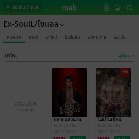
ล็อกอินเข้าระบบ
Ex-SoulL/โซแอล
หน้าแรก
ขายดี
มาใหม่
โปรโมชัน
ฟรีกระจาย
แนะนำ
มาใหม่
ดูทั้งหมด
-49%
กรุณาเข้าสู่
ระบบก่อน
ปลายแสงฉาน
ไม่เป็นเพื่อน
Ex-SoulL
/ Ex-
Ex-SoulL
/ Ex-
SoulL/โซแอล
นิยายวาย Boy
SoulL/โซแอล
นิยายวาย Boy
Love / Yaoi
Love / Yaoi