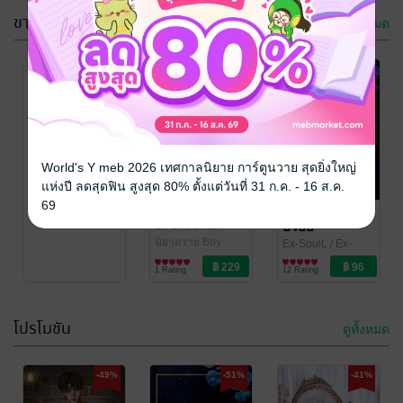
ขายดี
ดูทั้งหมด
-51%
กรุณาเข้าสู่
World's Y meb 2026 เทศกาลนิยาย การ์ตูนวาย สุดยิ่งใหญ่
ระบบก่อน
แห่งปี ลดสุดฟิน สูงสุด 80% ตั้งแต่วันที่ 31 ก.ค. - 16 ส.ค.
69
ปลายแสงฉาน
ใครว่าผัวแก่ไม่
อร่อย
Ex-SoulL
/ Ex-
SoulL/โซแอล
นิยายวาย Boy
Ex-SoulL
/ Ex-
Love / Yaoi
SoulL/โซแอล
นิยายวาย Boy
1 Rating
12 Rating
Love / Yaoi
โปรโมชัน
ดูทั้งหมด
-41%
-49%
-49%
-51%
-41%