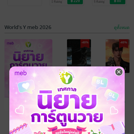
1 Rating
5 Rating
-40%
World's Y meb 2026
ดูทั้งหมด
-40%
-40%
กรุณาเข้าสู่
ระบบก่อน
฿ 72
฿ 184
แค้นคืนรัก
[Mpreg]
-32%
Ex-SoulL
/ Ex-
SoulL/โซแอล
นิยายวาย Boy
6 Rating
Love / Yaoi
ดูทั้งหมด
฿ 104
เหลืออีก 9 วัน