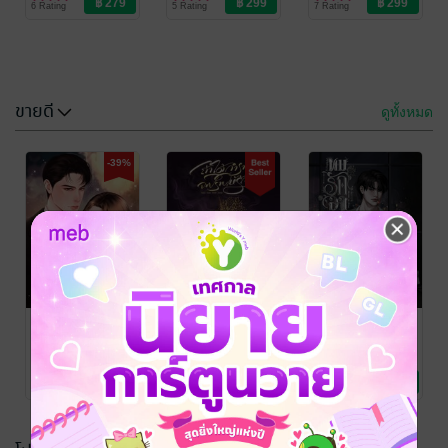
6 Rating
5 Rating
7 Rating
ขายดี
ดูทั้งหมด
-39%
ถ้าได้รักอีก
ถ้าได้กำราบ…
ครั้ง...จะไม่ยั้ง
จะปราบให้รัก
ใจ
ป้อฝอ
/ FADDIST /
ป้อฝอ
/ FADDIST /
ป้อฝอ
นิยายวาย Boy
ป้อฝอ
นิยายวาย Boy
5 Rating
11 Rating
Love / Yaoi
Love / Yaoi
เพียงแค่ได้
ถ้าได้กำราบ…
It's
ครอบครอง
จะปราบให้รัก
Complicated
(Purple
ผมรักอา
ป้อฝอ
/ FADDIST /
ป้อฝอ
/ FADDIST /
ป้อฝอ
/ FADDIST /
ป้อฝอ
นิยายโรมานซ์
ป้อฝอ
นิยายวาย Boy
ป้อฝอ
นิยายวาย Boy
Honey)
6 Rating
11 Rating
8 Rating
Love / Yaoi
Love / Yaoi