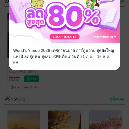
โปรโมชัน
ดูทั้งหมด
-39%
NONGDINDANG
เพียงแค่อยาก
World's Y meb 2026 เทศกาลนิยาย การ์ตูนวาย สุดยิ่งใหญ่
CITY คันซอที่
ลองรัก (Purple
แห่งปี ลดสุดฟิน สูงสุด 80% ตั้งแต่วันที่ 31 ก.ค. - 16 ส.ค.
จริงใจ
Candy)
ป้อฝอ
เพียงแค่ได้
/ FADDIST /
ป้อฝอ
/ FADDIST /
69
ป้อฝอ
นิยายวาย Boy
ป้อฝอ
นิยายรักวัยรุ่น
ครอบครอง
9 Rating
7 Rating
Love / Yaoi
(Purple
ป้อฝอ
/ FADDIST /
ป้อฝอ
นิยายโรมานซ์
Honey)
6 Rating
เวลาที่เหลือ 11 วัน
ฟรีกระจาย
ดูทั้งหมด