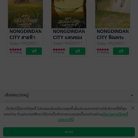
NONGDINDANG
NONGDINDANG
NONGDINDANG
CITY สายฟ้า
CITY แคนของ
CITY พิณพระ
เสียงกลอง : เขย
พันช่อ : กิ่ง
พาย : เอา
ป้อฝอ
/ FADDIST /
ป้อฝอ
/ FADDIST /
ป้อฝอ
/ FADDIST /
ป้อฝอ
นิยายวาย Boy
ป้อฝอ
นิยายวาย Boy
ป้อฝอ
นิยายวาย Boy
หนองดินแดง
ทองใบหยก
มะกรูดมาแลก
20 Rating
8 Rating
15 Rating
Love / Yaoi
Love / Yaoi
Love / Yaoi
มะนาว
เลือกหมวดหมู่
+
บริการช่วยเหลือ
+
เว็บไซต์นี้มีการใช้คุกกี้ โปรดยอมรับนโยบายคุกกี้เพื่อประสบการณ์การใช้บริการที่ดีที่สุด
ของท่าน ท่านสามารถศึกษาวิธีการตั้งค่าการควบคุมคุกกี้ของท่านผ่าน
นโยบายการใช้คุกกี้
เกี่ยวกับเรา
+
ของเราที่นี่
กลุ่มธุรกิจในเครือ
+
ตกลง
ดาวน์โหลดแอป
วิธีการใช้งาน
ติดต่อเรา