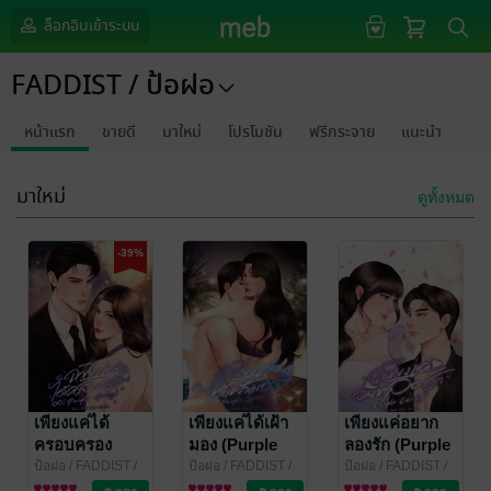
ล็อกอินเข้าระบบ
FADDIST / ป้อฝอ
หน้าแรก
ขายดี
มาใหม่
โปรโมชัน
ฟรีกระจาย
แนะนำ
มาใหม่
ดูทั้งหมด
-39%
เพียงแค่ได้
เพียงแค่ได้เฝ้า
เพียงแค่อยาก
ครอบครอง
มอง (Purple
ลองรัก (Purple
(Purple
Syrup)
Candy)
ป้อฝอ
/ FADDIST /
ป้อฝอ
/ FADDIST /
ป้อฝอ
/ FADDIST /
ป้อฝอ
นิยายโรมานซ์
ป้อฝอ
นิยายโรมานซ์
ป้อฝอ
นิยายรักวัยรุ่น
Honey)