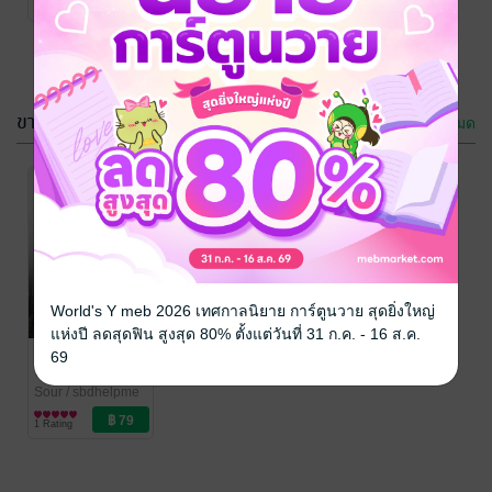
1 Rating
Love / Yaoi
ขายดี
ดูทั้งหมด
World's Y meb 2026 เทศกาลนิยาย การ์ตูนวาย สุดยิ่งใหญ่
แห่งปี ลดสุดฟิน สูงสุด 80% ตั้งแต่วันที่ 31 ก.ค. - 16 ส.ค.
Fas 0 | ฟีโรโม
69
นมายาในป่า
ต้องห้าม
Sour
/ sbdhelpme
นิยายวาย Boy
1 Rating
Love / Yaoi