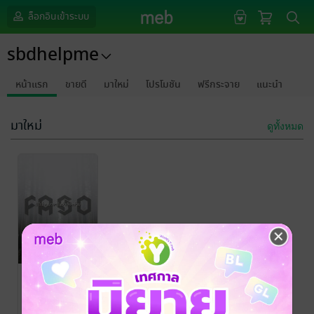
ล็อกอินเข้าระบบ
sbdhelpme
หน้าแรก
ขายดี
มาใหม่
โปรโมชัน
ฟรีกระจาย
แนะนำ
มาใหม่
ดูทั้งหมด
Fas 0 | ฟีโรโม
นมายาในป่า
ต้องห้าม
Sour
/ sbdhelpme
นิยายวาย Boy