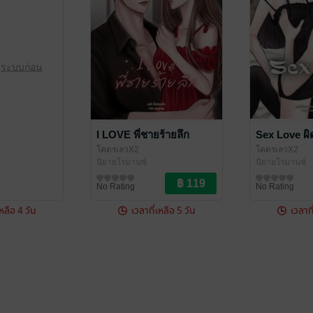
ู่ระบบก่อน
I LOVE พี่ชายร้ายลึก
Sex Love ผิด
โคตรเลวX2
โคตรเลวX2
นิยายโรมานซ์
นิยายโรมานซ์
No Rating
No Rating
เหลือ 4 วัน
เวลาที่เหลือ 5 วัน
เวลาที