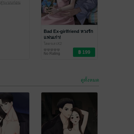
สู่ระบบก่อน
Bad Ex-girlfriend หวงรัก
แฟนเก่า!
โคตรเลวX2
นิยายโรมานซ์
No Rating
ดูทั้งหมด