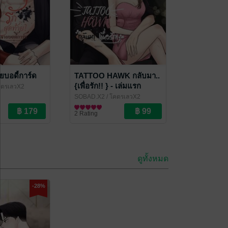
ยบอดี้การ์ด
TATTOO HAWK กลับมา..
{เพื่อรัก!! } - เล่มแรก
คตรเลวX2
SOBAD.X2
/ โคตรเลวX2
นิยายโรมานซ์
2 Rating
ดูทั้งหมด
-28%