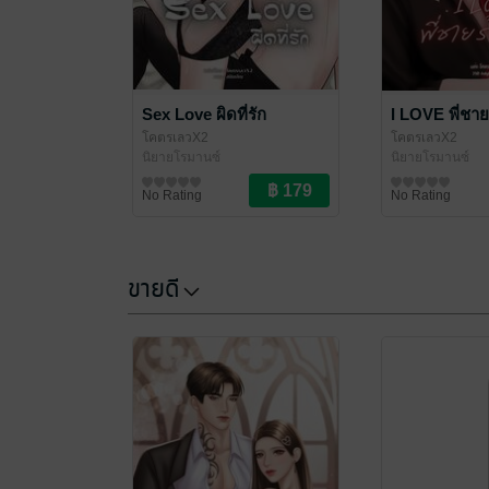
Sex Love ผิดที่รัก
I LOVE พี่ชาย
โคตรเลวX2
โคตรเลวX2
นิยายโรมานซ์
นิยายโรมานซ์
No Rating
No Rating
ขายดี