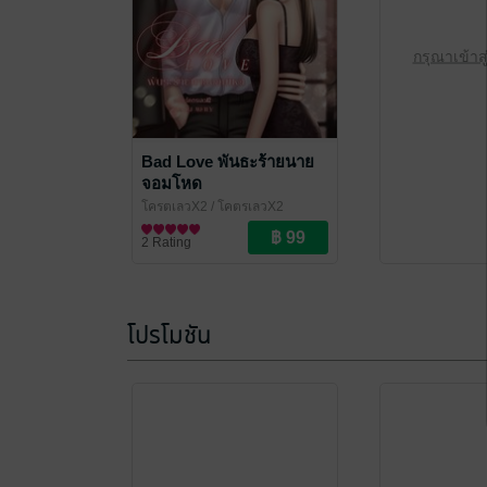
กรุณาเข้าส
Bad Love พันธะร้ายนาย
จอมโหด
โครตเลวX2
/ โคตรเลวX2
นิยายโรมานซ์
2 Rating
โปรโมชัน