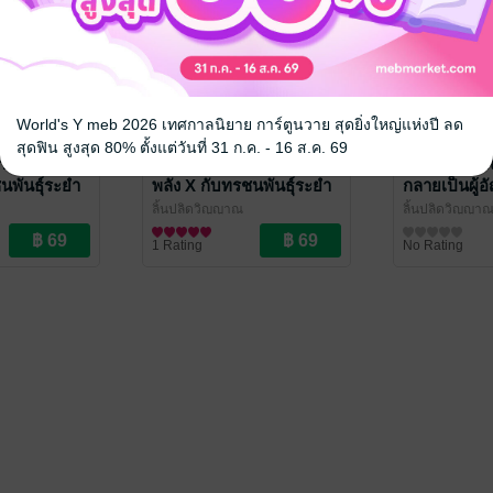
World's Y meb 2026 เทศกาลนิยาย การ์ตูนวาย สุดยิ่งใหญ่แห่งปี ลด
สุดฟิน สูงสุด 80% ตั้งแต่วันที่ 31 ก.ค. - 16 ส.ค. 69
rny ดาบแสง
Sword of horny ดาบแสง
กลัวผีจะตาย
นพันธุ์ระยำ
พลัง X กับทรชนพันธุ์ระยำ
กลายเป็นผู้อ
(เล่ม 2)
วิญญาณ (เล่
ลิ้นปลิดวิญญาณ
ลิ้นปลิดวิญญา
นิยายแฟนตาซี
นิยายแฟนตาซี
1 Rating
No Rating