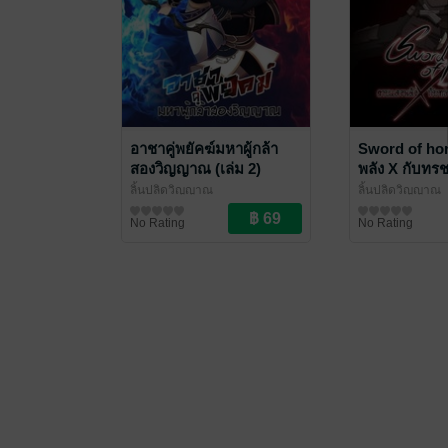
อาชาคู่พยัคฆ์มหาผู้กล้า
Sword of ho
สองวิญญาณ (เล่ม 2)
พลัง X กับทรช
(เล่ม 3)
ลิ้นปลิดวิญญาณ
ลิ้นปลิดวิญญาณ
นิยายแฟนตาซี
นิยายแฟนตาซี
No Rating
No Rating