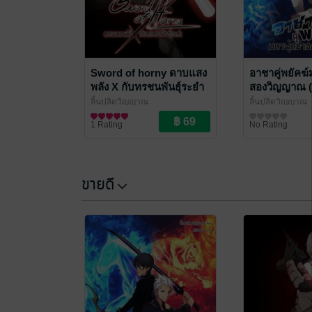
Sword of horny ดาบแสง
อาชาคู่พยัคฆ์
พลัง X กับทรชนพันธุ์ระยำ
สองวิญญาณ (เ
(เล่ม 8)
ลิ้นปลิดวิญญาณ
ลิ้นปลิดวิญญาณ
นิยายแฟนตาซี
นิยายแฟนตาซี
1 Rating
No Rating
ขายดี