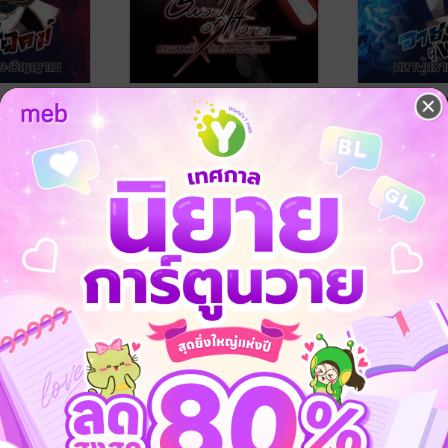
มหาผู้กล้า
Sword of horny ดาบแสง
อาชาคู่พยัคฆ
ล่ม 2)
พลัง X กับทรชนพันธุ์ระยำ
สองวิญญาณ (
(เล่ม 7)
ลิ้นปลิดวิญญาณ
ลิ้นปลิดวิญญา
นิยายแฟนตาซี
นิยายแฟนตาซี
3 Rating
No Rating