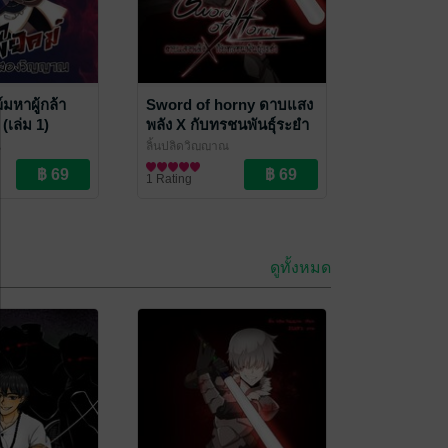
์มหาผู้กล้า
Sword of horny ดาบแสง
เล่ม 1)
พลัง X กับทรชนพันธุ์ระยำ
(เล่ม 6)
ณ
ลิ้นปลิดวิญญาณ
นิยายแฟนตาซี
1 Rating
ดูทั้งหมด