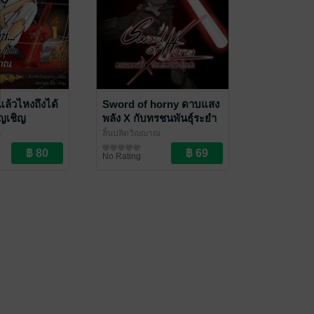
แล้วไหงถึงได้
Sword of horny ดาบแสง
ัญเชิญ
พลัง X กับทรชนพันธุ์ระยำ
ม 3 จบ)
(เล่ม 5)
ณ
ลิ้นปลิดวิญญาณ
นิยายแฟนตาซี
No Rating