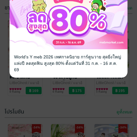
ขายดี
ดูทั้งหมด
-34%
-34%
-34%
World's Y meb 2026 เทศกาลนิยาย การ์ตูนวาย สุดยิ่งใหญ่
แห่งปี ลดสุดฟิน สูงสุด 80% ตั้งแต่วันที่ 31 ก.ค. - 16 ส.ค.
69
เกอเช่นข้าจะขอ
น้องก็ตัวแค่นี้
บินไปอย่างหงส์
ตัดขาดกับ
จะให้ไปสู้กับ
จะลงท่าไหนก็
ตระกูล
ซอมบี้จริงดิ
แล้วแต่ท่านเลย
LittleGhost
/ แมวอ้
LittleGhost
/ แมวอ้
LittleGhost
/ แมวอ้
วง
นิยายวาย Boy
วง
นิยายวาย Boy
วง
นิยายวาย Boy
9 Rating
6 Rating
5 Rating
Love / Yaoi
Love / Yaoi
Love / Yaoi
โปรโมชัน
ดูทั้งหมด
-34%
-34%
-34%
-34%
-34%