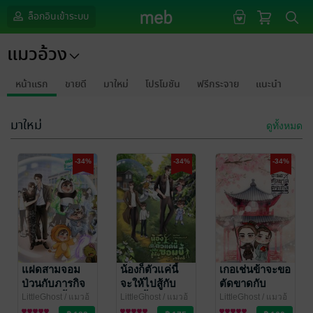
ล็อกอินเข้าระบบ
แมวอ้วง
หน้าแรก
ขายดี
มาใหม่
โปรโมชัน
ฟรีกระจาย
แนะนำ
มาใหม่
ดูทั้งหมด
-34%
-34%
-34%
แฝดสามจอม
น้องก็ตัวแค่นี้
เกอเช่นข้าจะขอ
ป่วนกับภารกิจ
จะให้ไปสู้กับ
ตัดขาดกับ
กอบกู้วันสิ้นโลก
ซอมบี้จริงดิ
ตระกูล
LittleGhost
/ แมวอ้
LittleGhost
/ แมวอ้
LittleGhost
/ แมวอ้
วง
นิยายวาย Boy
วง
นิยายวาย Boy
วง
นิยายวาย Boy