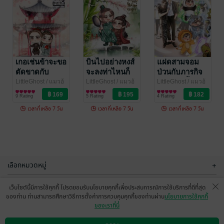
แฝดสามจอม
เปลี่ยนชะตาตัว
ป่วนกับภารกิจ
ร้ายให้ร้ายกว่า
กอบกู้วันสิ้นโลก
ต้นฉบับ
LittleGhost
เกอเช่นข้าจะขอ
/ แมวอ้
LittleGhost
บินไปอย่างหงส์
/ แมวอ้
แฝดสามจอม
วง
นิยายวาย Boy
วง
นิยายวาย Boy
ตัดขาดกับ
จะลงท่าไหนก็
ป่วนกับภารกิจ
4 Rating
9 Rating
Love / Yaoi
Love / Yaoi
ตระกูล
แล้วแต่ท่านเลย
กอบกู้วันสิ้นโลก
LittleGhost
/ แมวอ้
LittleGhost
/ แมวอ้
LittleGhost
/ แมวอ้
วง
นิยายวาย Boy
วง
นิยายวาย Boy
วง
นิยายวาย Boy
9 Rating
5 Rating
4 Rating
Love / Yaoi
Love / Yaoi
Love / Yaoi
เวลาที่เหลือ 7 วัน
เวลาที่เหลือ 7 วัน
เวลาที่เหลือ 7 วัน
-34%
-34%
เลือกหมวดหมู่
+
บริการช่วยเหลือ
+
เว็บไซต์นี้มีการใช้คุกกี้ โปรดยอมรับนโยบายคุกกี้เพื่อประสบการณ์การใช้บริการที่ดีที่สุด
ของท่าน ท่านสามารถศึกษาวิธีการตั้งค่าการควบคุมคุกกี้ของท่านผ่าน
นโยบายการใช้คุกกี้
เกี่ยวกับเรา
+
ของเราที่นี่
น้องก็ตัวแค่นี้
เปลี่ยนชะตาตัว
กลุ่มธุรกิจในเครือ
จะให้ไปสู้กับ
ร้ายให้ร้ายกว่า
+