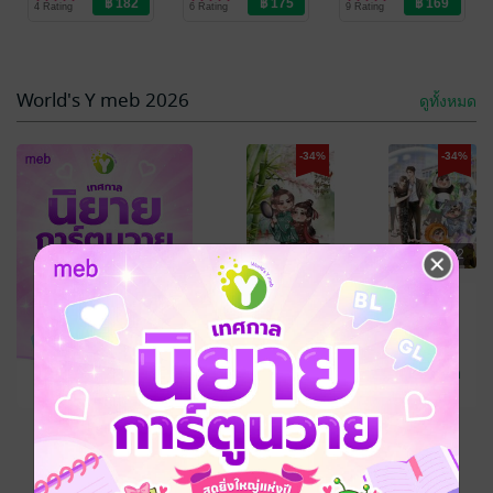
4 Rating
6 Rating
9 Rating
Love / Yaoi
Love / Yaoi
Love / Yaoi
-34%
-34%
World's Y meb 2026
ดูทั้งหมด
-34%
-34%
฿ 195
฿ 182
เปลี่ยนชะตาตัว
บินไปอย่างหงส์
ร้ายให้ร้ายกว่า
จะลงท่าไหนก็
-34%
ต้นฉบับ
แล้วแต่ท่านเลย
LittleGhost
/ แมวอ้
LittleGhost
/ แมวอ้
วง
นิยายวาย Boy
วง
นิยายวาย Boy
9 Rating
5 Rating
Love / Yaoi
Love / Yaoi
ดูทั้งหมด
฿ 169
เหลืออีก 7 วัน