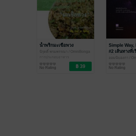
น้ำพริกมะเขือพวง
Simple Way,
#2 เส้นทางที่เร
นิรุตติ์ พรมพรรณา
/ OmniBonga
ที่ยิ่งใหญ่
การประกอบอาหาร
ออมนิบองกา
/ O
พัฒนาตนเอง
No Rating
No Rating