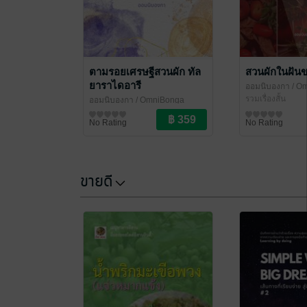
ตามรอยเศรษฐีสวนผัก ทัล
สวนผักในฝัน
ยาราไดอารี
ออมนิบองกา
/ O
รวมเรื่องสั้น
ออมนิบองกา
/ OmniBonga
รวมเรื่องสั้น
No Rating
No Rating
ขายดี