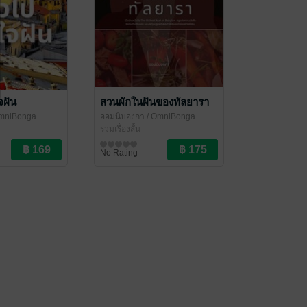
จฝัน
สวนผักในฝันของทัลยารา
mniBonga
ออมนิบองกา
/ OmniBonga
รวมเรื่องสั้น
No Rating