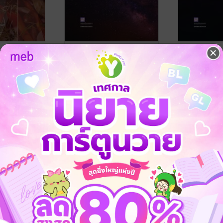
ของทัลยารา
Simple Way, Big Dream
Simple Way
#2 เส้นทางที่เรียบง่าย สู่ฝัน
สู่จุดหมายป
mniBonga
ที่ยิ่งใหญ่
เส้นทางที่เรี
ออมนิบองกา
/ OmniBonga
ออมนิบองกา
/ 
พัฒนาตนเอง
พัฒนาตนเอง
No Rating
No Rating