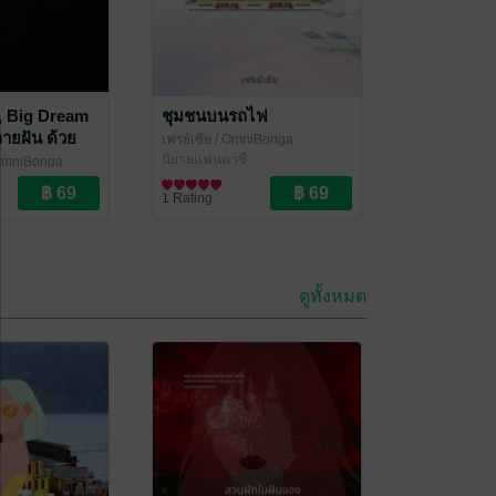
, Big Dream
ชุมชนบนรถไฟ
ลายฝัน ด้วย
เฟรย์เซีย
/ OmniBonga
ยบง่าย
นิยายแฟนตาซี
OmniBonga
1 Rating
ดูทั้งหมด