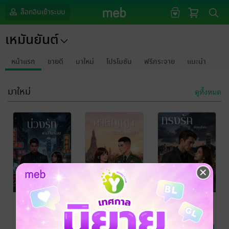
ล็อกอินเข้าระบบ
เหมันยันต์
หน้าแรก
ขายดี
มาใหม่
โปรโมชัน
ฟรีกระจาย
แนะนำ
มาใหม่
ดูทั้งหมด
บ่วงรักคาสิโน
คำสัญญาใต้
กรงรักมังกรสี
ร้อน
เครื่องแบบ
เทา
เหมันยันต์
เหมันยันต์
เหมันยันต์
นิยายโรมานซ์
นิยายรัก
นิยายโรมานซ์