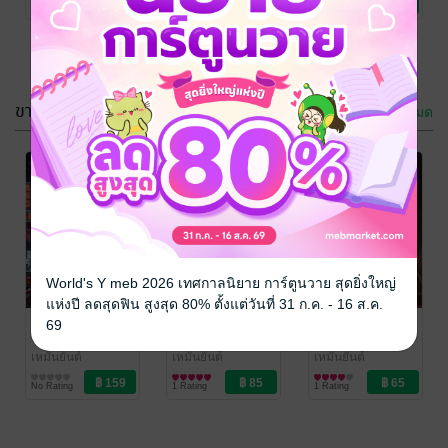
No Rating
No Rating
1 Rating
ขายดี
ดูทั้งหมด
เจ้าหัวใจมาเฟีย
สยบเงาแค้น
อุปถัมภ์
ด้วยแรงรัก
เหมันยันต์
เหมันยันต์
World's Y meb 2026 เทศกาลนิยาย การ์ตูนวาย สุดยิ่งใหญ่
นิยายโรมานซ์
นิยายโรมานซ์
แห่งปี ลดสุดฟิน สูงสุด 80% ตั้งแต่วันที่ 31 ก.ค. - 16 ส.ค.
1 Rating
1 Rating
บ่วงรักคาสิโน
สยบเงาแค้น
เจ้าหัวใจมาเฟีย
69
ร้อน
ด้วยแรงรัก
อุปถัมภ์
เหมันยันต์
เหมันยันต์
เหมันยันต์
นิยายโรมานซ์
นิยายโรมานซ์
นิยายโรมานซ์
No Rating
1 Rating
1 Rating