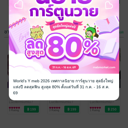
1 Rating
3 Rating
5 Rating
Love / Yaoi
Love / Yaoi
Love / Yaoi
รัก? เล่ม3 (จบ)
ขายดี
ดูทั้งหมด
Break the
Break the
rules of the
rules of the
world กู้ชะตา
world กู้ชะตา
Lucifermiumiu
/
Lucifermiumiu
/
World's Y meb 2026 เทศกาลนิยาย การ์ตูนวาย สุดยิ่งใหญ่
lucifermiumiu(2)
นิยายวาย Boy
lucifermiumiu(2)
นิยายวาย Boy
ร้ายกลายเป็นรัก
ร้ายกลายเป็น
แห่งปี ลดสุดฟิน สูงสุด 80% ตั้งแต่วันที่ 31 ก.ค. - 16 ส.ค.
4 Rating
3 Rating
Love / Yaoi
Love / Yaoi
? เล่มสอง
รัก? เล่ม1
Destiny love
Break the
MADDOG01
69
ท้าชะตาเปลี่ยน
rules of the
รักอลวนของ
รัก
world กู้ชะตา
หนุ่มฮิคกี้
Lucifermiumiu
/
Lucifermiumiu
/
Lucifermiumiu
/
lucifermiumiu(2)
นิยายวาย Boy
lucifermiumiu(2)
นิยายวาย Boy
lucifermiumiu(2)
นิยายวาย Boy
ร้ายกลายเป็น
3 Rating
3 Rating
1 Rating
Love / Yaoi
Love / Yaoi
Love / Yaoi
รัก? เล่ม1