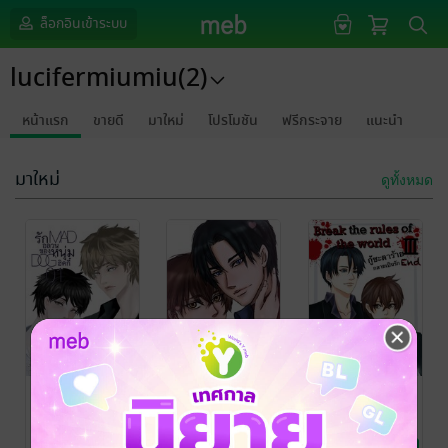
ล็อกอินเข้าระบบ
lucifermiumiu(2)
หน้าแรก
ขายดี
มาใหม่
โปรโมชัน
ฟรีกระจาย
แนะนำ
มาใหม่
ดูทั้งหมด
MADDOG01
Destiny love
Break the
รักอลวนของ
ท้าชะตาเปลี่ยน
rules of the
หนุ่มฮิคกี้
รัก
world กู้ชะตา
Lucifermiumiu
/
Lucifermiumiu
/
Lucifermiumiu
/
lucifermiumiu(2)
นิยายวาย Boy
lucifermiumiu(2)
นิยายวาย Boy
lucifermiumiu(2)
นิยายวาย Boy
ร้ายกลายเป็น