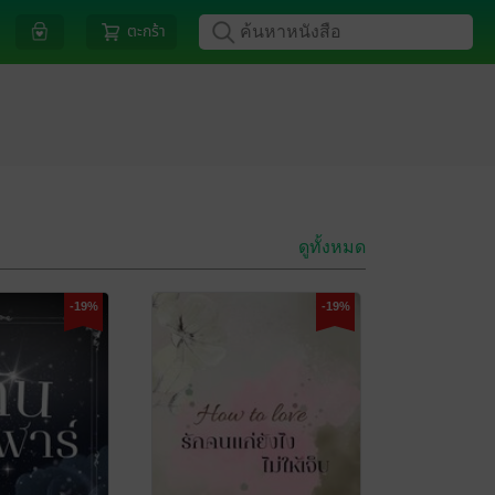
ตะกร้า
ดูทั้งหมด
-19%
-19%