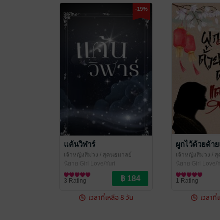
-19%
แค้นวิฬาร์
ผูกไว้ด้วยด้า
เจ้าหญิงสีม่วง
/ สุคนธมาลย์
เจ้าหญิงสีม่วง
/ ส
นิยาย Girl Love/Yuri
นิยาย Girl Love/Y
3 Rating
1 Rating
เวลาที่เหลือ 8 วัน
เวลาที่