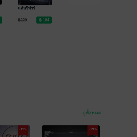
แค้นวิฬาร์
฿229
ดูทั้งหมด
-19%
-19%