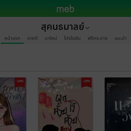
สุคนธมาลย์
หน้าแรก
ขายดี
มาใหม่
โปรโมชัน
ฟรีกระจาย
แนะนำ
-19%
-19%