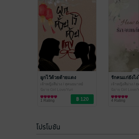
ผูกไว้ด้วยด้ายแดง
รักคนแก่ยังไงไ
เจ้าหญิงสีม่วง
/ สุคนธมาลย์
เจ้าหญิงสีม่วง
/ ส
นิยาย Girl Love/Yuri
นิยาย Girl Love/Y
1 Rating
4 Rating
โปรโมชัน