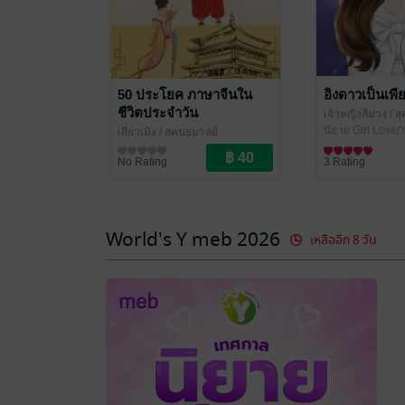
50 ประโยค ภาษาจีนใน
อิงดาวเป็นเพี
ชีวิตประจำวัน
เจ้าหญิงสีม่วง
/ ส
นิยาย Girl Love/Y
เสี่ยวเมิง
/ สุคนธมาลย์
ภาษา
No Rating
3 Rating
World's Y meb 2026
เหลืออีก 8 วัน