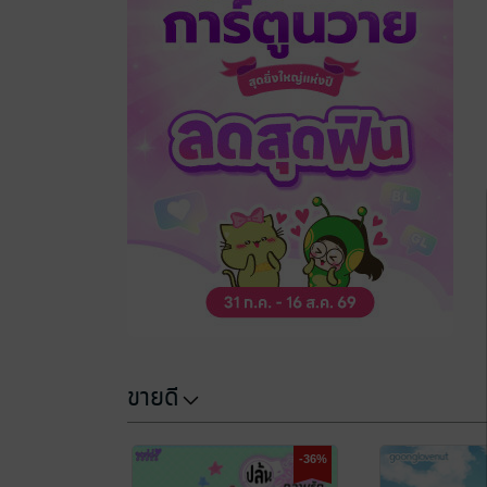
ขายดี
-36%