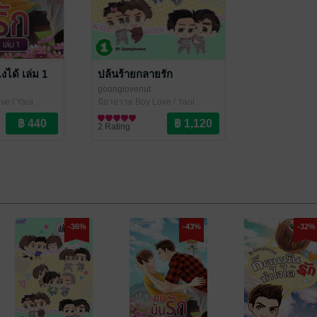
งได้ เล่ม 1
ปล้นร้ายกลายรัก
goonglovenut
ve / Yaoi
นิยายวาย Boy Love / Yaoi
2 Rating
-36%
-43%
-32%