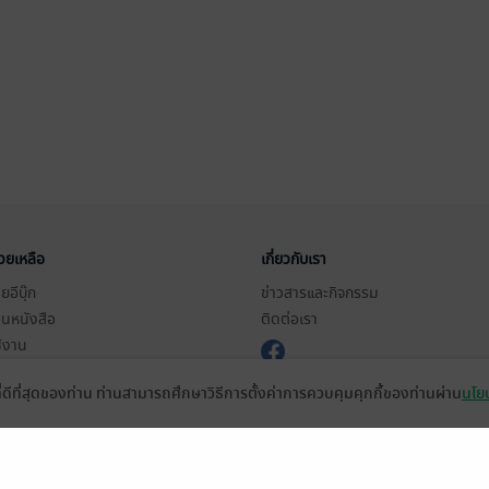
่วยเหลือ
เกี่ยวกับเรา
อีบุ๊ก
ข่าวสารและกิจกรรม
านหนังสือ
ติดต่อเรา
ช้งาน
in
ที่ดีที่สุดของท่าน ท่านสามารถศึกษาวิธีการตั้งค่าการควบคุมคุกกี้ของท่านผ่าน
นโยบ
ืออะไร?
de คืออะไร?
ในการใช้บริการ
วามเป็นส่วนตัว