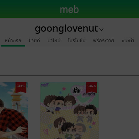
goonglovenut
หน้าแรก
ขายดี
มาใหม่
โปรโมชัน
ฟรีกระจาย
แนะนำ
-43%
-36%