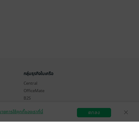
กลุ่มธุรกิจในเครือ
Central
OfficeMate
B2S
Power Buy
ายการใช้คุกกี้ของเราที่นี่
ตกลง
Supersports
สมัครขายอีบุ๊ก
วิธีการใช้งาน
ติดต่อเรา
Tops
Hytexts