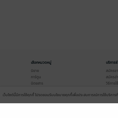
เลือกหมวดหมู่
บริการช
นิยาย
สมัครขาย
การ์ตูน
สมัครอ่
นิตยสาร
วิธีการใ
ทั่วไป
meb co
เว็บไซต์นี้มีการใช้คุกกี้ โปรดยอมรับนโยบายคุกกี้เพื่อประสบการณ์การใช้บริการ
หนังสือเสียง
Stamp ค
Language
ดาวน์โหลดแอป
บุฟเฟต์
Gift Co
เงื่อนไข
นโยบายค