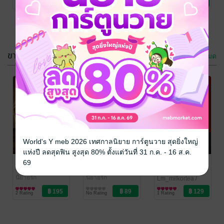
No Rating
No Rating
2 Rating
ขายดี
ดูทั้งหมด
Danger of love
You are my
#RAM มาเฟีย
everything
ร้าย พ่ายรัก
ความรักของ
Lm_milkortea
/
ปทุมวดี
World's Y meb 2026 เทศกาลนิยาย การ์ตูนวาย สุดยิ่งใหญ่
ปทุมวดี
นิยายรักวัยรุ่น
นิยายรัก
เขา...คือเธอ
แห่งปี ลดสุดฟิน สูงสุด 80% ตั้งแต่วันที่ 31 ก.ค. - 16 ส.ค.
1 Rating
1 Rating
สิเน่หาอัคคีวลัญ์
ยังรักเธอ
Danger of love
69
#RAM มาเฟีย
ปทุมวดี
ปทุมวดี
นิยายรัก
นิยายรัก
ร้าย พ่ายรัก
Lm_milkortea
/
ปทุมวดี
นิยายรักวัยรุ่น
2 Rating
No Rating
1 Rating