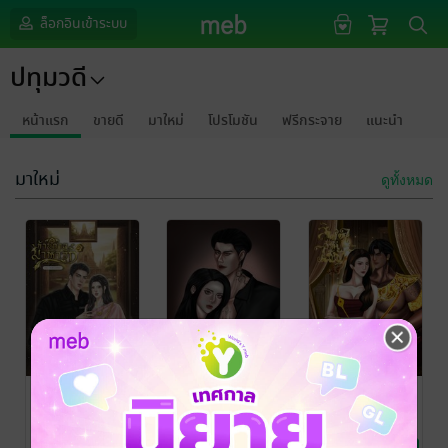
ล็อกอินเข้าระบบ
ปทุมวดี
หน้าแรก
ขายดี
มาใหม่
โปรโมชัน
ฟรีกระจาย
แนะนำ
มาใหม่
ดูทั้งหมด
ข้ามกาลมาหา
โปรดปราน
สิเน่หาอัคคีวลัญ์
รัก เล่ม ๑
ปทุมวดี
ปทุมวดี
นิยายรัก
นิยายรัก
ปทุมวดี
นิยายรัก