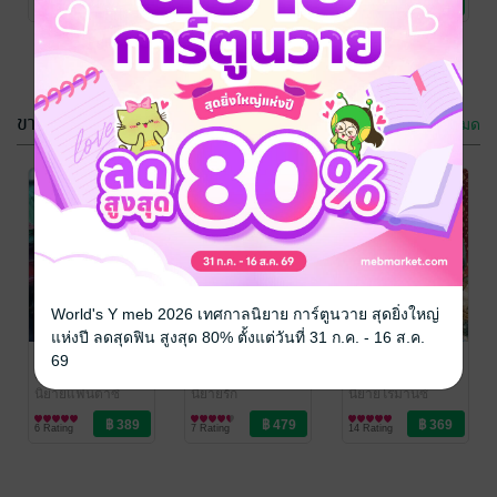
6 Rating
14 Rating
7 Rating
ขายดี
ดูทั้งหมด
World's Y meb 2026 เทศกาลนิยาย การ์ตูนวาย สุดยิ่งใหญ่
แห่งปี ลดสุดฟิน สูงสุด 80% ตั้งแต่วันที่ 31 ก.ค. - 16 ส.ค.
ตรีกานต์ เล่ม ๒
ปางธาดา
ตรีกานต์ เล่ม ๑
69
ศพปลาวาฬ
ศพปลาวาฬ
ศพปลาวาฬ
นิยายแฟนตาซี
นิยายรัก
นิยายโรมานซ์
6 Rating
7 Rating
14 Rating