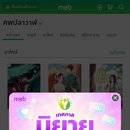
ล็อกอินเข้าระบบ
ศพปลาวาฬ
หน้าแรก
ขายดี
มาใหม่
โปรโมชัน
ฟรีกระจาย
แนะนำ
มาใหม่
ดูทั้งหมด
ตรีกานต์ เล่ม ๒
ตรีกานต์ เล่ม ๑
ปางธาดา
ศพปลาวาฬ
ศพปลาวาฬ
ศพปลาวาฬ
นิยายแฟนตาซี
นิยายโรมานซ์
นิยายรัก