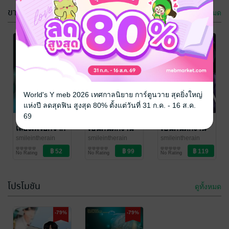
ขายดี
ดูทั้งหมด
-79%
World's Y meb 2026 เทศกาลนิยาย การ์ตูนวาย สุดยิ่งใหญ่
แห่งปี ลดสุดฟิน สูงสุด 80% ตั้งแต่วันที่ 31 ก.ค. - 16 ส.ค.
69
Sea Sound
Invisible Hero
Invisible Hero
เสียงเพรียกจาก
เป็นคนตกงาน
เป็นคนตกงาน
ทะเล
อยู่ดี ๆ รู้ตัวอีกที
อยู่ดี ๆ รู้ตัวอีกที
smileintherain
smileintherain
smileintherain
นิยายวาย Boy
นิยายแฟนตาซี
นิยายแฟนตาซี
ก็กลายเป็นฮีโร่
ก็กลายเป็นฮีโร่
No Rating
No Rating
No Rating
Love / Yaoi
ซะงั้น [ SS2 ]
ซะงั้น [ SS1 ]
โปรโมชัน
ดูทั้งหมด
-79%
-79%
-79%