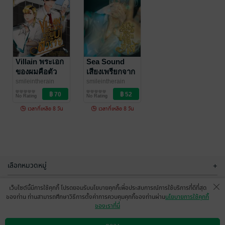
Invisible Hero
Villain พระเอก
เป็นคนตกงาน
ของผมคือตัว
อยู่ดี ๆ รู้ตัวอีกที
ร้าย
smileintherain
Villain พระเอก
smileintherain
Sea Sound
นิยายแฟนตาซี
นิยายวาย Boy
ก็กลายเป็นฮีโร่
ของผมคือตัว
เสียงเพรียกจาก
No Rating
No Rating
Love / Yaoi
ซะงั้น [ SS3 ]
ร้าย
ทะเล
smileintherain
smileintherain
(จบ)
นิยายวาย Boy
นิยายวาย Boy
No Rating
No Rating
Love / Yaoi
Love / Yaoi
เวลาที่เหลือ 8 วัน
เวลาที่เหลือ 8 วัน
เลือกหมวดหมู่
+
บริการช่วยเหลือ
+
เว็บไซต์นี้มีการใช้คุกกี้ โปรดยอมรับนโยบายคุกกี้เพื่อประสบการณ์การใช้บริการที่ดีที่สุด
ของท่าน ท่านสามารถศึกษาวิธีการตั้งค่าการควบคุมคุกกี้ของท่านผ่าน
นโยบายการใช้คุกกี้
เกี่ยวกับเรา
+
ของเราที่นี่
กลุ่มธุรกิจในเครือ
+