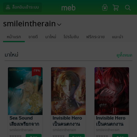
ล็อกอินเข้าระบบ
smileintherain
หน้าแรก
ขายดี
มาใหม่
โปรโมชัน
ฟรีกระจาย
แนะนำ
มาใหม่
ดูทั้งหมด
-79%
Sea Sound
Invisible Hero
Invisible Hero
เสียงเพรียกจาก
เป็นคนตกงาน
เป็นคนตกงาน
ทะเล
อยู่ดี ๆ รู้ตัวอีกที
อยู่ดี ๆ รู้ตัวอีกที
smileintherain
smileintherain
smileintherain
นิยายวาย Boy
นิยายแฟนตาซี
นิยายแฟนตาซี
ก็กลายเป็นฮีโร่
ก็กลายเป็นฮีโร่