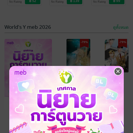
No Rating
No Rating
No Rating
Love / Yaoi
ซะงั้น [ SS3 ]
ซะงั้น [ SS2 ]
(จบ)
-79%
World's Y meb 2026
ดูทั้งหมด
-79%
-79%
฿ 52
฿ 70
Invisible Hero
Villain พระเอก
เป็นคนตกงาน
ของผมคือตัว
อยู่ดี ๆ รู้ตัวอีกที
ร้าย
smileintherain
smileintherain
นิยายแฟนตาซี
นิยายวาย Boy
ก็กลายเป็นฮีโร่
No Rating
No Rating
Love / Yaoi
ซะงั้น [ SS1 ]
ดูทั้งหมด
เหลืออีก 8 วัน