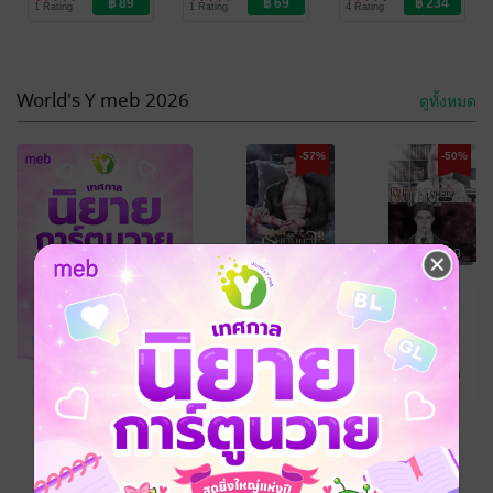
1 Rating
1 Rating
4 Rating
Love / Yaoi
Love / Yaoi
World's Y meb 2026
ดูทั้งหมด
-57%
-50%
฿ 109
฿ 69
คุณลาสต์บอส
คุณลาสต์บอส
ไม่ยอมทำตาม
ไม่ยอมทำตาม
-57%
บท (80s) เล่ม
บท (80s) เล่ม 2
Middle.C
/ 宁花/
Middle.C
/ 宁花/
หนิงฮวา
นิยายรักจีนโบราณ
หนิงฮวา
นิยายรักจีนโบราณ
จบ
11 Rating
12 Rating
ดูทั้งหมด
฿ 109
เหลืออีก 7 วัน