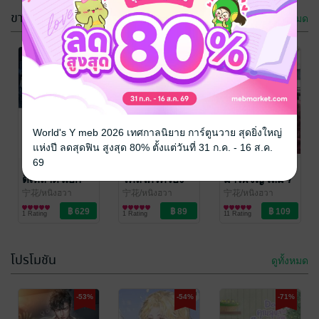
ขายดี
ดูทั้งหมด
-57%
World's Y meb 2026 เทศกาลนิยาย การ์ตูนวาย สุดยิ่งใหญ่
แห่งปี ลดสุดฟิน สูงสุด 80% ตั้งแต่วันที่ 31 ก.ค. - 16 ส.ค.
69
SET ระบบดึงส
Psycho คลั่ง
เรียกผมว่า
ติเหล่าตัวเอก
ไคล้ใคร่ครอง
มารผจญ เล่ม 7
(เล่ม 2)
宁花/หนิงฮวา
宁花/หนิงฮวา
宁花/หนิงฮวา
นิยายวาย Boy
นิยายวาย Boy
นิยายวาย Boy
1 Rating
1 Rating
11 Rating
Love / Yaoi
Love / Yaoi
Love / Yaoi
โปรโมชัน
ดูทั้งหมด
-57%
-57%
-53%
-54%
-71%