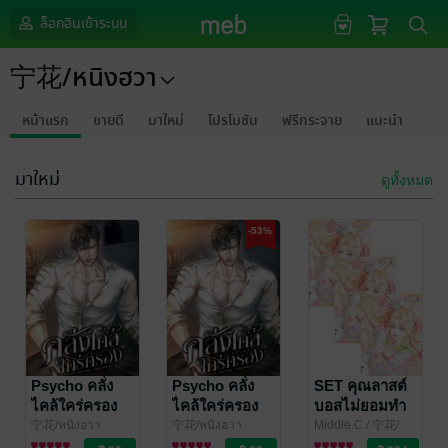
ล็อกอินเข้าระบบ
宁花/หนิงฮวา
หน้าแรก
ขายดี
มาใหม่
โปรโมชัน
ฟรีกระจาย
แนะนำ
มาใหม่
ดูทั้งหมด
-53%
Psycho คลั่ง
Psycho คลั่ง
SET คุณลาสต์
ไคล้ใคร่ครอง
ไคล้ใคร่ครอง
บอสไม่ยอมทำ
(เล่ม 2)
(เล่ม 1)
ตามบท (80s)
宁花/หนิงฮวา
宁花/หนิงฮวา
Middle.C
/ 宁花/
นิยายวาย Boy
นิยายวาย Boy
หนิงฮวา
นิยายรักจีนโบราณ