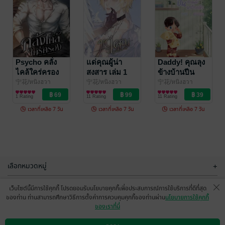
เรียกผมว่า
เรียกผมว่า
มารผจญ เล่ม 3
มารผจญ เล่ม 6
宁花/หนิงฮวา
Psycho คลั่ง
宁花/หนิงฮวา
แด่คุณผู้น่า
Daddy! คุณ​ลุง​
นิยายวาย Boy
นิยายวาย Boy
ไคล้ใคร่ครอง
สงสาร เล่ม 1
ข้างบ้านปีน
28 Rating
23 Rating
Love / Yaoi
Love / Yaoi
(เล่ม 1)
กำแพงมาอีก
宁花/หนิงฮวา
宁花/หนิงฮวา
宁花/หนิงฮวา
นิยายวาย Boy
นิยายวาย Boy
นิยายวาย Boy
แล้ว
1 Rating
11 Rating
11 Rating
Love / Yaoi
Love / Yaoi
Love / Yaoi
เวลาที่เหลือ 7 วัน
เวลาที่เหลือ 7 วัน
เวลาที่เหลือ 7 วัน
-57%
-57%
เลือกหมวดหมู่
+
บริการช่วยเหลือ
+
เว็บไซต์นี้มีการใช้คุกกี้ โปรดยอมรับนโยบายคุกกี้เพื่อประสบการณ์การใช้บริการที่ดีที่สุด
ของท่าน ท่านสามารถศึกษาวิธีการตั้งค่าการควบคุมคุกกี้ของท่านผ่าน
นโยบายการใช้คุกกี้
เกี่ยวกับเรา
+
ของเราที่นี่
เรียกผมว่า
เรียกผมว่า
กลุ่มธุรกิจในเครือ
มารผจญ เล่ม 1
มารผจญ เล่ม 2
+