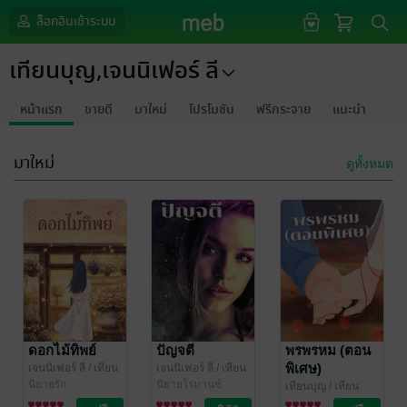
ล็อกอินเข้าระบบ
เทียนบุญ,เจนนิเฟอร์ ลี
หน้าแรก
ขายดี
มาใหม่
โปรโมชัน
ฟรีกระจาย
แนะนำ
มาใหม่
ดูทั้งหมด
ดอกไม้ทิพย์
ปัญจตี
พรพรหม (ตอน
พิเศษ)
เจนนิเฟอร์ ลี
/ เทียน
เจนนิเฟอร์ ลี
/ เทียน
บุญ,เจนนิเฟอร์ ลี
นิยายรัก
บุญ,เจนนิเฟอร์ ลี
นิยายโรมานซ์
เทียนบุญ
/ เทียน
บุญ,เจนนิเฟอร์ ลี
นิยายโรมานซ์