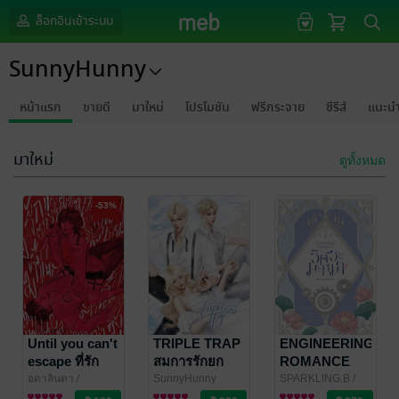
ล็อกอินเข้าระบบ
SunnyHunny
หน้าแรก
ขายดี
มาใหม่
โปรโมชัน
ฟรีกระจาย
ซีรีส์
แนะน
มาใหม่
ดูทั้งหมด
-53%
Until you can't
TRIPLE TRAP
ENGINEERING
escape ที่รัก
สมการรักยก
ROMANCE
คะ... #เซนซอล
กำลังสาม
#วิศวะมะหมา
อดาลินดา
/
SunnyHunny
SPARKLING.B
/
SunnyHunny
นิยายโรมานซ์
นิยายโรมานซ์
SunnyHunny
นิยายรักวัยรุ่น