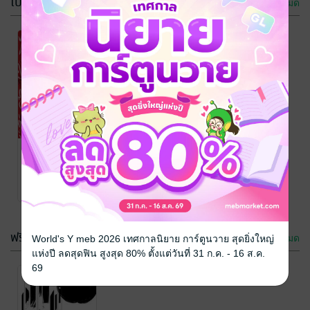
โปรโมชัน
ดูทั้งหมด
-53%
TRIPLE TRAP
LOVE DEAD
สมการรักยก
EX แฟนเก่าคน
กำลังสาม
เปรตในวันสิ้น
SunnyHunny
Until you can't
อดาลินดา
/
นิยายโรมานซ์
SunnyHunny
นิยายรักวัยรุ่น
โลก
escape ที่รัก
16 Rating
41 Rating
คะ... #เซนซอล
อดาลินดา
/
SunnyHunny
นิยายโรมานซ์
14 Rating
เวลาที่เหลือ 6 วัน
ฟรีกระจาย
ดูทั้งหมด
World's Y meb 2026 เทศกาลนิยาย การ์ตูนวาย สุดยิ่งใหญ่
แห่งปี ลดสุดฟิน สูงสุด 80% ตั้งแต่วันที่ 31 ก.ค. - 16 ส.ค.
69