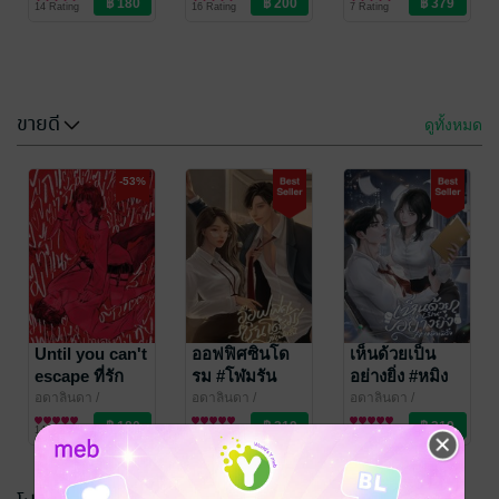
14 Rating
16 Rating
7 Rating
ขายดี
ดูทั้งหมด
-53%
เพื่อนเปย์ #ตั้งเต
LOVE DEAD
ปั้นแป้ง
EX แฟนเก่าคน
เปรตในวันสิ้น
อดาลินดา
/
อดาลินดา
/
SunnyHunny
นิยายโรมานซ์
SunnyHunny
นิยายรักวัยรุ่น
โลก
79 Rating
41 Rating
Until you can't
ออฟฟิศซินโด
เห็นด้วยเป็น
escape ที่รัก
รม #โฬมรัน
อย่างยิ่ง #หมิง
คะ... #เซนซอล
เมิร์จ
อดาลินดา
/
อดาลินดา
/
อดาลินดา
/
SunnyHunny
นิยายโรมานซ์
SunnyHunny
นิยายโรมานซ์
SunnyHunny
นิยายโรมานซ์
14 Rating
239 Rating
107 Rating