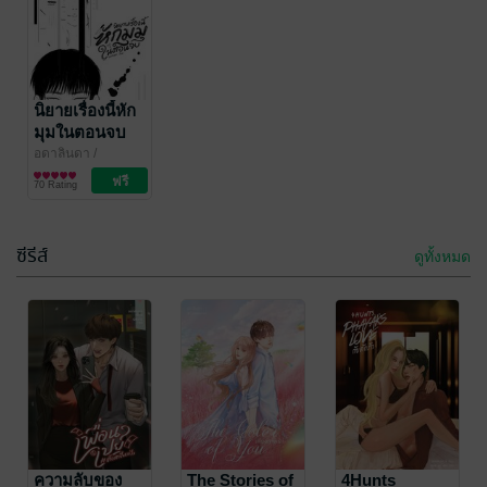
นิยายเรื่องนี้หัก
มุมในตอนจบ
#คิณณ์เค้ก
อดาลินดา
/
SunnyHunny
นิยายโรมานซ์
70 Rating
ซีรีส์
ดูทั้งหมด
ความลับของ
The Stories of
4Hunts