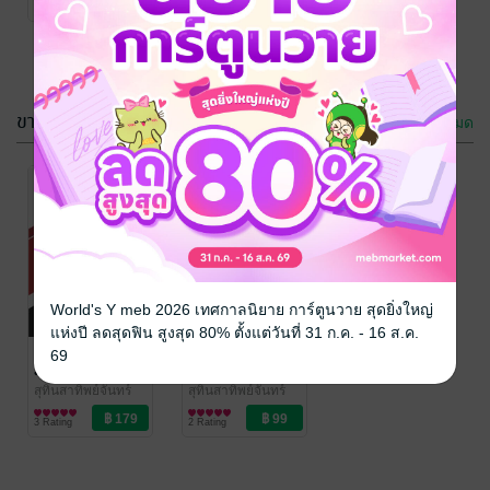
2 Rating
3 Rating
ขายดี
ดูทั้งหมด
World's Y meb 2026 เทศกาลนิยาย การ์ตูนวาย สุดยิ่งใหญ่
แห่งปี ลดสุดฟิน สูงสุด 80% ตั้งแต่วันที่ 31 ก.ค. - 16 ส.ค.
พระราชบัญญัติ
พระราชบัญญัติ
69
ภาษีสรรพสามิต
ภาษีสรรพสามิต
พ.ศ. 2560 (เล่ม
พ.ศ. 2560 (เล่ม
สุทินสาทิพย์จันทร์
สุทินสาทิพย์จันทร์
กฎหมาย
กฎหมาย
1)
2)
3 Rating
2 Rating