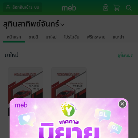
ล็อกอินเข้าระบบ
สุทินสาทิพย์จันทร์
หน้าแรก
ขายดี
มาใหม่
โปรโมชัน
ฟรีกระจาย
แนะนำ
มาใหม่
ดูทั้งหมด
พระราชบัญญัติ
พระราชบัญญัติ
ภาษีสรรพสามิต
ภาษีสรรพสามิต
พ.ศ. 2560 (เล่ม
พ.ศ. 2560 (เล่ม
สุทินสาทิพย์จันทร์
สุทินสาทิพย์จันทร์
กฎหมาย
กฎหมาย
2)
1)