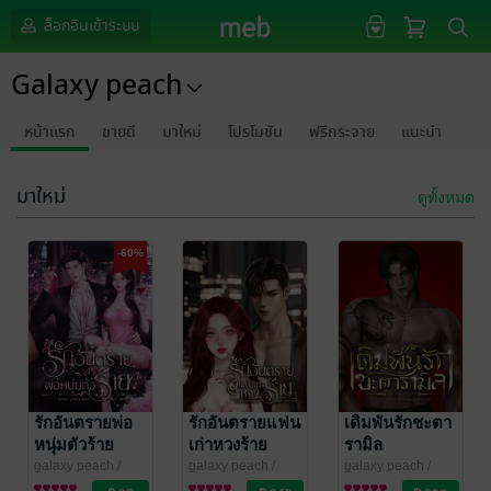
ล็อกอินเข้าระบบ
Galaxy peach
หน้าแรก
ขายดี
มาใหม่
โปรโมชัน
ฟรีกระจาย
แนะนำ
มาใหม่
ดูทั้งหมด
-60%
รักอันตรายพ่อ
รักอันตรายแฟน
เดิมพันรักชะตา
หนุ่มตัวร้าย
เก่าหวงร้าย
รามิล
galaxy peach
/
galaxy peach
/
galaxy peach
/
Galaxy peach
นิยายรักวัยรุ่น
Galaxy peach
นิยายโรมานซ์
Galaxy peach
นิยายโรมานซ์