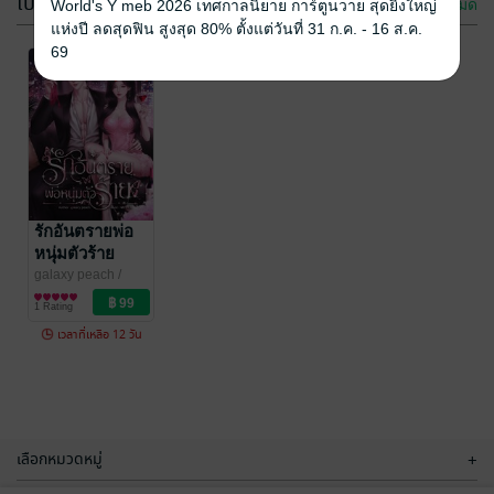
โปรโมชัน
ดูทั้งหมด
World's Y meb 2026 เทศกาลนิยาย การ์ตูนวาย สุดยิ่งใหญ่
แห่งปี ลดสุดฟิน สูงสุด 80% ตั้งแต่วันที่ 31 ก.ค. - 16 ส.ค.
69
-60%
เมียในทะเบียน
พิษร้ายกลายรัก
สมรส
galaxypeach
/
Galaxy peach
นิยายโรมานซ์
galaxy peach
รักอันตรายพ่อ
/
Galaxy peach
นิยายรัก
หนุ่มตัวร้าย
No Rating
3 Rating
galaxy peach
/
Galaxy peach
นิยายรักวัยรุ่น
1 Rating
เวลาที่เหลือ 12 วัน
เลือกหมวดหมู่
+