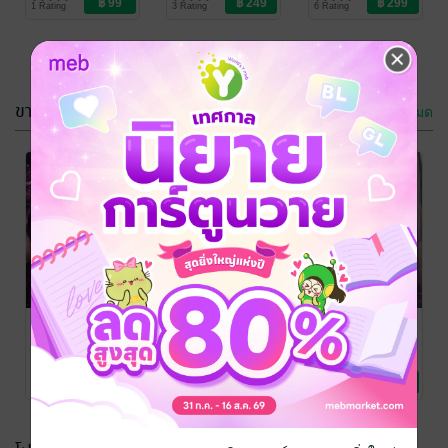
1 Rating
3 Rating
6 Rating
ขายดี
ดูทั้งหมด
-60%
รักอันตราย
รักอันตราย
มาเฟียร้าย เล่ม
มาเฟียร้าย เล่ม
2
1
galaxy peach
/
galaxy peach
/
Galaxy peach
นิยายโรมานซ์
Galaxy peach
นิยายโรมานซ์
2 Rating
4 Rating
รักอันตรายพ่อ
จริตพี่มังกรออก
เสืออย่าร้ายนัก
หนุ่มตัวร้าย
สาว #เหนือ
#เสือของหนูพีช
มังกร
galaxy peach
/
galaxy peach
/
galaxypeach
/
Galaxy peach
นิยายรักวัยรุ่น
Galaxy peach
นิยายโรมานซ์
Galaxy peach
นิยายโรมานซ์
1 Rating
24 Rating
5 Rating