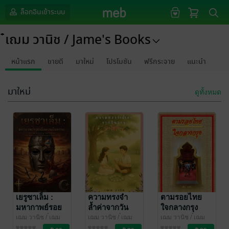
ล็อกอินเข้าระบบ
๋๋๋เฌม วานิช / Jame's Books
หน้าแรก
ขายดี
มาใหม่
โปรโมชัน
ฟรีกระจาย
แนะนำ
มาใหม่
ดูทั้งหมด
เยรูซาเล็ม :
ความทรงจำ
ตามรอยไทย
มหากาพย์รอย
ล้ำค่าจากวัน
ใจกลางกรุง
เลือดบนผืน
วาน
เฌม วานิช
/ ๋๋๋เฌม
เฌม วานิช
/ ๋๋๋เฌม
เฌม วานิช
/ ๋๋๋เฌม
วานิช / Jame's
ประวัติศาสตร์
วานิช / Jame's
สาระบันเทิง
วานิช / Jame's
ท่องเที่ยว
ทราย