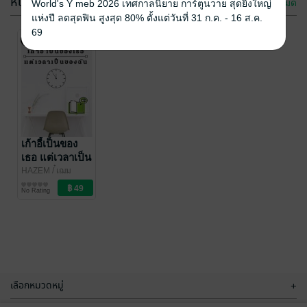
หนังสือเสียง
ดูทั้งหมด
World's Y meb 2026 เทศกาลนิยาย การ์ตูนวาย สุดยิ่งใหญ่
แห่งปี ลดสุดฟิน สูงสุด 80% ตั้งแต่วันที่ 31 ก.ค. - 16 ส.ค.
69
ความทรงจำ
ล้ำค่าจากวัน
วาน
เฌม วานิช
เก้าอี้เป็นของ
/ ๋๋๋เฌม
วานิช / Jame's
สาระบันเทิง
เธอ แต่เวลาเป็น
No Rating
Books
ของฉัน (หนังสือ
HAZEM
/ ๋๋๋เฌม
วานิช / Jame's
ความรู้ทั่วไป
เสียง)
No Rating
Books
เลือกหมวดหมู่
+