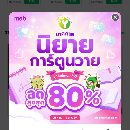
No Rating
No Rating
No Rating
Books
Books
Books
ขายดี
ดูทั้งหมด
เก้าอี้เป็นของ
เธอ แต่เวลาเป็น
ของฉัน (หนังสือ
HAZEM
/ ๋๋๋เฌม
วานิช / Jame's
ความรู้ทั่วไป
เสียง)
No Rating
Books
เยรูซาเล็ม :
ตามรอยไทย
เก้าอี้เป็นของ
มหากาพย์รอย
ใจกลางกรุง
เธอ แต่เวลาเป็น
เลือดบนผืน
ของฉัน (หนังสือ
เฌม วานิช
/ ๋๋๋เฌม
เฌม วานิช
/ ๋๋๋เฌม
HAZEM
/ ๋๋๋เฌม
วานิช / Jame's
ประวัติศาสตร์
วานิช / Jame's
ท่องเที่ยว
วานิช / Jame's
ความรู้ทั่วไป
ทราย
เสียง)
No Rating
No Rating
No Rating
Books
Books
Books