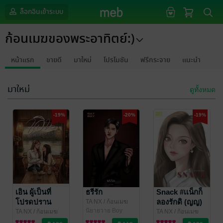
ล็อกอินเข้าระบบ
ก้อนเมฆของพระอาทิตย์:)
หน้าแรก
ขายดี
มาใหม่
โปรโมชัน
ฟรีกระจาย
แนะนำ
มาใหม่
ดูทั้งหมด
-19%
-20%
-19%
เอิน ผู้เป็นที่
ธรีรัก
Snack #เเน็กก็
โปรดปราน
ลองรักดิ (ญญ)
TA NX
/ ก้อนเมฆ
ของพระอาทิตย์:)
นิยายวาย Boy
TA NX
/ ก้อนเมฆ
TA NX
/ ก้อนเมฆ
Love / Yaoi
ของพระอาทิตย์:)
นิยาย Girl
ของพระอาทิตย์:)
นิยาย Girl