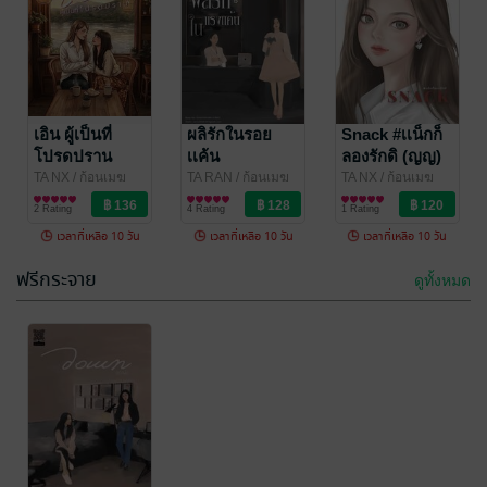
เอิน ผู้เป็นที่
Love Mission
โปรดปราน
หน้าที่จะรัก
TA NX
เอิน ผู้เป็นที่
/ ก้อนเมฆ
TA NX
ผลิรักในรอย
/ ก้อนเมฆ
Snack #เเน็กก็
ของพระอาทิตย์:)
นิยาย Girl
ของพระอาทิตย์:)
นิยายแฟนตาซี
โปรดปราน
เเค้น
ลองรักดิ (ญญ)
2 Rating
2 Rating
Love/Yuri
TA NX
/ ก้อนเมฆ
TA RAN
/ ก้อนเมฆ
TA NX
/ ก้อนเมฆ
ของพระอาทิตย์:)
นิยาย Girl
ของพระอาทิตย์:)
นิยาย Girl
ของพระอาทิตย์:)
นิยาย Girl
2 Rating
4 Rating
1 Rating
Love/Yuri
Love/Yuri
Love/Yuri
เวลาที่เหลือ 10 วัน
เวลาที่เหลือ 10 วัน
เวลาที่เหลือ 10 วัน
ฟรีกระจาย
ดูทั้งหมด
-20%
-19%
ธรีรัก
คีย์ตะวัน เล่ม 1
TA NX
/ ก้อนเมฆ
TA NX
/ ก้อนเมฆ