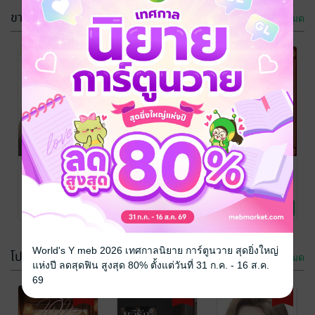
ขายดี
ดูทั้งหมด
-19%
-19%
-19%
Snack #เเน็กก็
ผลิรักในรอย
คีย์ตะวัน เล่ม 1
ลองรักดิ (ญญ)
เเค้น
TA NX
/ ก้อนเมฆ
ของพระอาทิตย์:)
นิยาย Girl
TA NX
/ ก้อนเมฆ
TA RAN
/ ก้อนเมฆ
Love/Yuri
ของพระอาทิตย์:)
นิยาย Girl
ของพระอาทิตย์:)
นิยาย Girl
1 Rating
4 Rating
4 Rating
Love/Yuri
Love/Yuri
World's Y meb 2026 เทศกาลนิยาย การ์ตูนวาย สุดยิ่งใหญ่
โปรโมชัน
ดูทั้งหมด
แห่งปี ลดสุดฟิน สูงสุด 80% ตั้งแต่วันที่ 31 ก.ค. - 16 ส.ค.
-19%
69
-19%
-19%
-19%