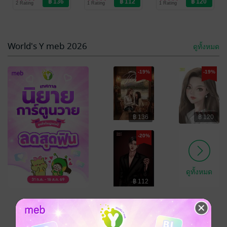
2 Rating
1 Rating
1 Rating
Love/Yuri
Love/Yuri
-19%
-18%
World's Y meb 2026
ดูทั้งหมด
-19%
-19%
฿ 136
฿ 120
คีย์ตะวัน เล่ม 1
2023 เเด่เธอผู้
เป็นที่รัก (เล่ม2)
TA NX
/ ก้อนเมฆ
-20%
ของพระอาทิตย์:)
นิยาย Girl
TA NX
/ ก้อนเมฆ
Love/Yuri
ของพระอาทิตย์:)
นิยาย Girl
4 Rating
7 Rating
Love/Yuri
ดูทั้งหมด
฿ 112
เหลืออีก 10 วัน