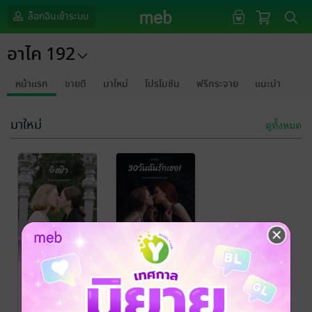
ล็อกอินเข้าระบบ
อาไค 192
หน้าแรก
ขายดี
มาใหม่
โปรโมชัน
ฟรีกระจาย
แนะนำ
มาใหม่
ดูทั้งหมด
อิงฟ้า
30วันฉันรักเธอ
อาไค192
/ อาไค
อาไค192
/ อาไค
192
นิยาย Girl
192
นิยาย Girl
Love/Yuri
Love/Yuri