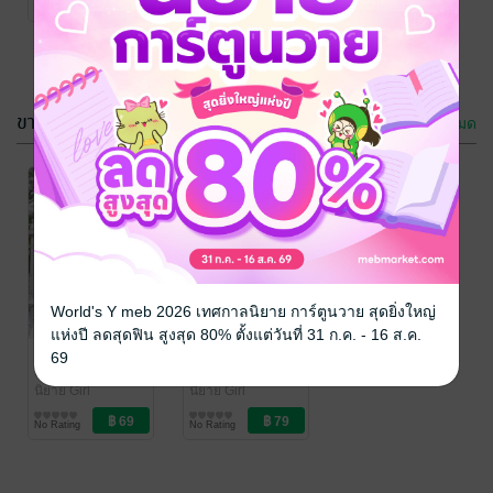
No Rating
No Rating
ขายดี
ดูทั้งหมด
World's Y meb 2026 เทศกาลนิยาย การ์ตูนวาย สุดยิ่งใหญ่
แห่งปี ลดสุดฟิน สูงสุด 80% ตั้งแต่วันที่ 31 ก.ค. - 16 ส.ค.
อิงฟ้า
30วันฉันรักเธอ
69
อาไค192
/ อาไค
อาไค192
/ อาไค
192
นิยาย Girl
192
นิยาย Girl
Love/Yuri
Love/Yuri
No Rating
No Rating