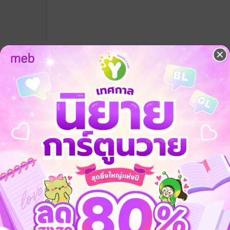
ารส่งเสริม
าพลักษณ์
่านเว็บไซต์
ng