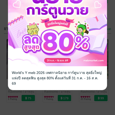
7 Rating
No Rating
1 Rating
ขายดี
ดูทั้งหมด
สามีข้าใยท่าน
ข้าเกิดใหม่เป็น
โง่งมเช่นนี้
ลูกสาวของท่าน
อ๋องอำมหิต
Ravinomo
/ อาหลุน
Ravinomo
/ อาหลุน
World's Y meb 2026 เทศกาลนิยาย การ์ตูนวาย สุดยิ่งใหญ่
นิยายรักจีนโบราณ
นิยายรักจีนโบราณ
ภาค1
แห่งปี ลดสุดฟิน สูงสุด 80% ตั้งแต่วันที่ 31 ก.ค. - 16 ส.ค.
7 Rating
12 Rating
ฮ่องเต้แห่ง
สามีข้าใยท่าน
ขอโทษที วัน
69
ตัณหาและข้าผู้
โง่งมเช่นนี้
พรุ่งนี้ข้าจะรวย
อาภัพ
เล่ม1
Ravinomo
/ อาหลุน
Ravinomo
/ อาหลุน
Ravinomo
/ อาหลุน
นิยายรักจีนโบราณ
นิยายรักจีนโบราณ
นิยายรักจีนโบราณ
1 Rating
7 Rating
20 Rating