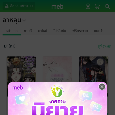
ล็อกอินเข้าระบบ
อาหลุน
หน้าแรก
ขายดี
มาใหม่
โปรโมชัน
ฟรีกระจาย
แนะนำ
มาใหม่
ดูทั้งหมด
ข้าเกิดใหม่เป็น
ผ่านไปสี่สิบปี…
ฮ่องเต้แห่ง
ลูกสาวของท่าน
จิ้งจอกน้อยก็เริ่ม
ตัณหาและข้าผู้
อ๋องอำมหิต
คิดได้เสียที
อาภัพ
Ravinomo
/ อาหลุน
IVAR
/ อาหลุน
Ravinomo
/ อาหลุน
นิยายรักจีนโบราณ
นิยายรักจีนโบราณ
นิยายรักจีนโบราณ
ภาค2 [เล่มจบ]