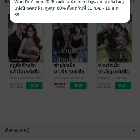
หนังสือเสียง
ดูทั้งหมด
World's Y meb 2026 เทศกาลนิยาย การ์ตูนวาย สุดยิ่งใหญ่
แห่งปี ลดสุดฟิน สูงสุด 80% ตั้งแต่วันที่ 31 ก.ค. - 16 ส.ค.
69
เล่ห์รักปฐพี
รักแท้ไม่ได้แปล
ว่าโง่
เพลงรดา
/ เพลงรดา
นักเขียน
นิยายรัก
กฎคือห้ามรัก
เพลงรดา
ซ่านรักเมีย
/ เพลงรดา
ซ่านรักเมีย
นักเขียน
นิยายรัก
แล้วไง (หนังสือ
มาเฟีย (หนังสือ
บังเอิญ (หนังสือ
1 Rating
3 Rating
เสียง)
เสียง)
เสียง)
เพลงรดา
/ เพลงรดา
เพลงรดา
/ เพลงรดา
เพลงรดา
/ เพลงรดา
นักเขียน
นิยายรัก
นักเขียน
นิยายโรมานซ์
นักเขียน
นิยายโรมานซ์
No Rating
2 Rating
No Rating
เลือกหมวดหมู่
+