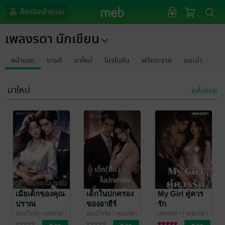
ล็อกอินเข้าระบบ
เพลงรดา นักเขียน
หน้าแรก
ขายดี
มาใหม่
โปรโมชัน
ฟรีกระจาย
แนะนำ
มาใหม่
ดูทั้งหมด
เมียเด็กของคุณ
เด็กในปกครอง
My Girl คู่ควร
ปราณ
ของอาธีร์
รัก
อ้อนใจจัง
/ เพลงรดา
อ้อนใจจัง
/ เพลงรดา
เพลงรดา
/ เพลงรดา
นักเขียน
นิยายโรมานซ์
นักเขียน
นิยายโรมานซ์
นักเขียน
นิยายโรมานซ์